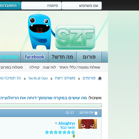
התחברות
פורום
מה חדש?
פורום ה
שאלות נפוצות / כללי האתר
לוח שנה
קהילה
פעולות בפורום
פורומים
משחקי רשת
Tactical Ops
TO תמיכה טכנית
אשכול:
מה עושים במקרה שהמסך דוחה את הרזולוציה
01:17
30/09/09,
Almightyz
תואר כבוד