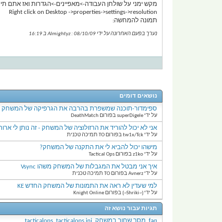
מקש ימני על שולחן העבודה->מאפיינים->הגדרות ואז אתם תיר
Right click on Desktop ->properties->settings->resolution
תמונה להמחשה:
נערך בפעם האחרונה על ידי Almightyz : 08/10/09 ב
16:19
נושאים דומים
ספימדור-תוכנה שמשפרת בהרבה את הגרפיקה של המשחק
על ידי superDigele בפורום DeathMatch
אני לא יכול להוריד את הרזולוציה של המשחק - זה נותן לי ארור
על ידי tw1x/Tck בפורום TO תמיכה טכנית
מישהו יכול להביא לי את התקנה של המשחק?
על ידי z1ko בפורום Tactical Ops
איך אני מבטל את המגבלות של המשחק משהו Vsync
על ידי Avnerz בפורום TO תמיכה טכנית
למי שעדין לא ראה את התמונות של המשחק החדש KE
על ידי {~Shriki~} בפורום Knight Online
תגיות עבור נושא זה
faq
,
מסך שחור במשחק
,
tacticalops.ini
,
tacticalops