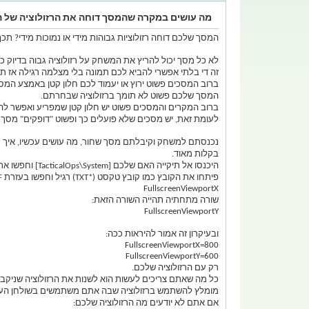
מה עושים במקרה שהמסך דוחה את הרזולוציה של 
המסך שלכם דוחה רזולוציות גבוהות מידי או נמוכות מידי? תכ
לא כל מסך יכול להריץ את המשחק על רזולוציה גבוה בדיוק כ
זה די בלתי אפשרי להביא לכם תמונה בלי מצלמה רגילה אז 
ברוב המסכים פשוט ירוץ או יעמוד לכם חלון קטן באמצע המסך עם מילים כמו "Input no soppurted" ודברי
המסך שלכם פשוט לא תומך ברזולוציה שבחרתם.
ברוב המקרים והמסכים פשוט יש חלון קטן שמפריע ואפשר לה
לעומת זאת, יש מסכים שלא פועלים כך ופשוט "דופקים" מסך 
נכנסתם למשחק וקיבלתם מסך שחור, מה עושים עכשיו, איך 
בקלות מאוד.
היכנסו אל תיקייה האם שלכם [TacticalOps\System] וחפשו את הקובץ TacticalOps.ini.
פיתחו את הקובץ כמו קובץ טקסט (*TXT) רגיל וחפשו בעזרת Ctrl+F את השורה הזאת:
FullscreenViewportX
שורה מתחתיה תהייה השורה הזאת:
FullscreenViewportY
ובעיקרון זה אמור להיראות ככה:
FullscreenViewportX=800
FullscreenViewportY=600
רק עם הרזולוציה שלכם.
כל מה שאתם צריכים לעשות הוא לשנות את הרזולוציה שניקבע
מומלץ להשתמש ברזולוציה שבה אתם משתמשים בשולחן הע
אם אתם לא יודעים מה הרזולוציה שלכם: