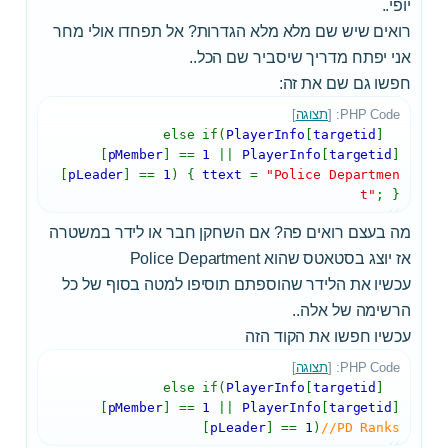
יופי..
רואים שיש שם מלא מלא הגדרות? אל תפחדו אולי מחר
אני יפתח מדריך שיסביר שם הכל..
חפשו גם שם את זה:
PHP Code: [
תצוגה
]
else if(
PlayerInfo
[
targetid
]
[
pMember
] ==
1
||
PlayerInfo
[
targetid
]
[
pLeader
] ==
1
) {
ttext
=
"Police Departmen
t"
; }
מה בעצם רואים פה? אם השחקן חבר או לידר במשטרה
אז יוצג בסטאטס שהוא Police Department
עכשיו את הלידר שהוספתם תוסיפו למטה בסוף של כל
הרשימה של אלה..
עכשיו חפשו את הקוד הזה
PHP Code: [
תצוגה
]
else if(
PlayerInfo
[
targetid
]
[
pMember
] ==
1
||
PlayerInfo
[
targetid
]
[
pLeader
] ==
1
)
//PD Ranks