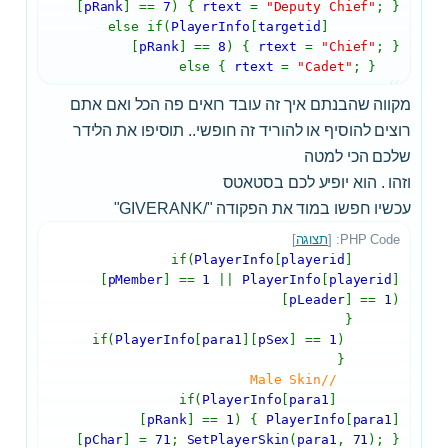
[
pRank
] ==
7
) {
rtext
=
"Deputy Chief"
; }
PlayerInfo
[
targetid
]
else if(
[
pRank
] ==
8
) {
rtext
=
"Chief"
; }
rtext
=
"Cadet"
; }
else {
מקווה שהבנתם איך זה עובד רואים פה הכל ואם אתם
רוצים להוסיף או להוריד זה חופשי.. תוסיפו את הלידר
שלכם הכי למטה
וזהו . הוא יופיע לכם בסטאטס
עכשיו חפשו במוד את הפקודה "/GIVERANK"
PHP Code: [
תצוגה
]
if(
PlayerInfo
[
playerid
]
[
pMember
] ==
1
||
PlayerInfo
[
playerid
]
[
pLeader
] ==
1
)
{
PlayerInfo
[
para1
][
pSex
] ==
1
)
if(
{
//Male Skin
if(
PlayerInfo
[
para1
]
[
pRank
] ==
1
) {
PlayerInfo
[
para1
]
[
pChar
] =
71
;
SetPlayerSkin
(
para1
,
71
); }