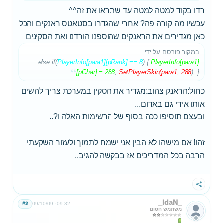
רדו בקוד למטה למטה עד שתראו את זה^^
עכשיו מה קורה פה? אחרי שהגדרו בסטאטס ראנקים והכל
כאן מגדירים את הראנקים שהוספנו הורדנו ואת הסקינים
במקור פורסם על ידי
:
else if(
PlayerInfo[para1][pRank] == 8
) {
PlayerInfo[para1]
[pChar] = 288
;
SetPlayerSkin(para1, 288
); }
כחול:הראנק צהוב:מגדיר את הסקין במערכת צריך להשים
אותו אידי גם באדום...
ובעצם תוסיפו ככה בסוף של הרשימות האלה ו?..
זהו! אם מישהו לא הבין אני ישמח לתמוך ולעזור השקעתי
הרבה בכל המדריכים אז בבקשה להגיב..
שתף
_IdaN_
#2
09/10/09
09:32
משתמש חסום