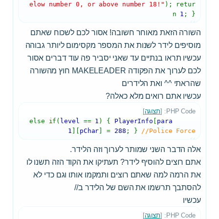
elow number 0, or above number 18!"
); retur
n
1
; }
השורה הזאת מאוחר חשובה! אסור לכם לשכוח שאתם
מוסיפים לידר לשנות את המספר מקסימום ליותר גבוהה
עכשיו תראו בנתיים עד שאני יסביר פה עוד דברים אסור
לכם לערוך את הפקודה MAKELEADER חוץ מהשורה
שהראתי ^^ ואת הלידרים
עכשיו אתם רואים מלא כאלה?
PHP Code: [
תצוגה
]
else if(
level
==
1
) {
PlayerInfo
[
para
1
][
pChar
] =
288
; }
//Police Force
אלה הדבר השני שמותר לערוך וזה הלידר.
אתם רוצים להוסיף לידר? תעתיקו את הקוד הזה תשנו לו
את הרמה למה שאתם רוצים ותמקמו אותו וגם כדי לא
להסתבך תרשמו את השם של הלידר ב//
עכשיו
PHP Code: [
תצוגה
]