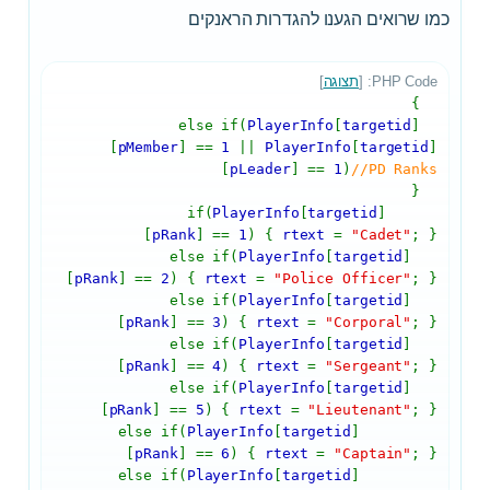
כמו שרואים הגענו להגדרות הראנקים
PHP Code: [
תצוגה
]
}
PlayerInfo
[
targetid
]
else if(
[
pMember
] ==
1
||
PlayerInfo
[
targetid
]
[
pLeader
] ==
1
)
//PD Ranks
{
PlayerInfo
[
targetid
]
if(
[
pRank
] ==
1
) {
rtext
=
"Cadet"
; }
PlayerInfo
[
targetid
]
else if(
[
pRank
] ==
2
) {
rtext
=
"Police Officer"
; }
PlayerInfo
[
targetid
]
else if(
[
pRank
] ==
3
) {
rtext
=
"Corporal"
; }
PlayerInfo
[
targetid
]
else if(
[
pRank
] ==
4
) {
rtext
=
"Sergeant"
; }
PlayerInfo
[
targetid
]
else if(
[
pRank
] ==
5
) {
rtext
=
"Lieutenant"
; }
PlayerInfo
[
targetid
]
else if(
[
pRank
] ==
6
) {
rtext
=
"Captain"
; }
PlayerInfo
[
targetid
]
else if(