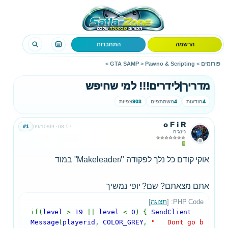
הרשמה
התחברות
פורומים
>
Pawno & Scripting
>
GTA SAMP
>
מדריך|לידרים!!! למי שחיפש
4
הודעות
4
משתתפים
903
צפיות
o F i R
#1
09/10/09
08:57
נינג'ה
אוקי קודם כל נלך לפקודה "/Makeleader" במוד
אתם מצאתם? שם? יופי נמשיך
PHP Code: [
תצוגה
]
if(
level
>
19
||
level
<
0
) {
SendClient
Message
(
playerid
,
COLOR_GREY
,
" Dont go b