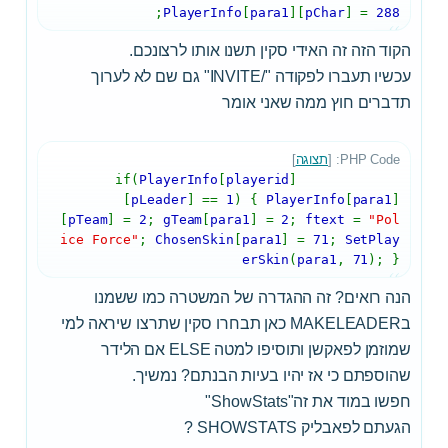
;
PlayerInfo
[
para1
][
pChar
] =
288
הקוד הזה זה האידי סקין תשנו אותו לרצונכם.
עכשיו תעברו לפקודה "/INVITE" גם שם לא לערוך
תדברים חוץ ממה שאני אומר
PHP Code: [
תצוגה
]
if(
PlayerInfo
[
playerid
]
[
pLeader
] ==
1
) {
PlayerInfo
[
para1
]
[
pTeam
] =
2
;
gTeam
[
para1
] =
2
;
ftext
=
"Pol
ice Force"
;
ChosenSkin
[
para1
] =
71
;
SetPlay
erSkin
(
para1
,
71
); }
הנה רואים? זה ההגדרה של המשטרה כמו ששמנו
בMAKELEADER כאן תבחרו סקין שתרצו שיראה למי
שמוזמן לפאקשן ותוסיפו למטה ELSE אם הלידר
שהוספתם כי אז יהיו בעיות הבנתם? נמשיך.
חפשו במוד את זה"ShowStats"
הגעתם לפאבליק SHOWSTATS ?