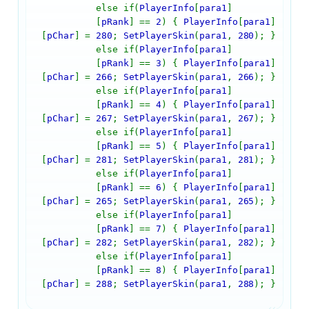
PlayerInfo
[
para1
]
else if(
[
pRank
] ==
2
) {
PlayerInfo
[
para1
]
[
pChar
] =
280
;
SetPlayerSkin
(
para1
,
280
); }
PlayerInfo
[
para1
]
else if(
[
pRank
] ==
3
) {
PlayerInfo
[
para1
]
[
pChar
] =
266
;
SetPlayerSkin
(
para1
,
266
); }
PlayerInfo
[
para1
]
else if(
[
pRank
] ==
4
) {
PlayerInfo
[
para1
]
[
pChar
] =
267
;
SetPlayerSkin
(
para1
,
267
); }
PlayerInfo
[
para1
]
else if(
[
pRank
] ==
5
) {
PlayerInfo
[
para1
]
[
pChar
] =
281
;
SetPlayerSkin
(
para1
,
281
); }
PlayerInfo
[
para1
]
else if(
[
pRank
] ==
6
) {
PlayerInfo
[
para1
]
[
pChar
] =
265
;
SetPlayerSkin
(
para1
,
265
); }
PlayerInfo
[
para1
]
else if(
[
pRank
] ==
7
) {
PlayerInfo
[
para1
]
[
pChar
] =
282
;
SetPlayerSkin
(
para1
,
282
); }
PlayerInfo
[
para1
]
else if(
[
pRank
] ==
8
) {
PlayerInfo
[
para1
]
[
pChar
] =
288
;
SetPlayerSkin
(
para1
,
288
); }