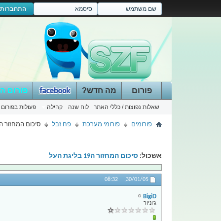
התחברות
פורום
מה חדש?
פורום ה
שאלות נפוצות / כללי האתר
לוח שנה
קהילה
פעולות בפורום
פורומים
פורומי מערכת
פח זבל
סיכום המחזור ה19 בליגת העל
אשכול:
סיכום המחזור ה19 בליגת העל
08:32
30/01/05,
BigiD
ג'וניור