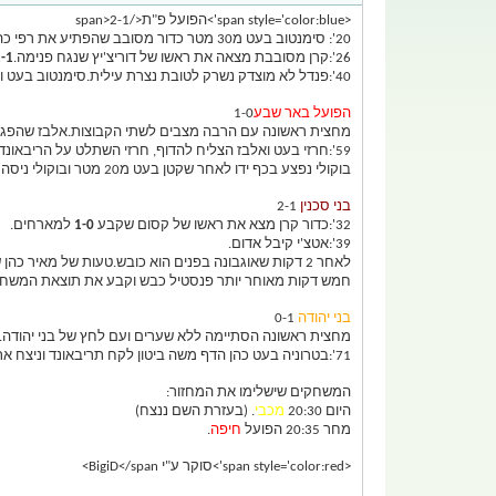
<span style='color:blue'>הפועל פ"ת</span>2-1
20': סימנטוב בעט מ30 מטר כדור מסובב שהפתיע את רפי כהן.
26':קרן מסובבת מצאה את ראשו של דוריצ'יץ שנגח פנימה.
-1
40':פנדל לא מוצדק נשרק לטובת נצרת עילית.סימנטוב בעט וקבע את תוצאת הסיום.
הפועל באר שבע
1-0
מחצית ראשונה עם הרבה מצבים לשתי הקבוצות.אלבז שהפגין
59':חרזי בעט ואלבז הצליח להדוף, חרזי השתלט על הריבאונד וכבש.
בוקולי נפצע בכף ידו לאחר שקטן בעט מ20 מטר ובוקולי ניסה להשתלט על הריבאונד.
בני סכנין
2-1
32':כדור קרן מצא את ראשו של קסום שקבע
1-0
למארחים.
39':אטצ'י קיבל אדום.
לאחר 2 דקות שאוגבונה בפנים הוא כובש.טעות של מאיר כהן שהשמיט את הכדור ואוגבונה השתלט.1-1
חמש דקות מאוחר יותר פנסטיל כבש וקבע את תוצאת המשחק. 2-1 בסיו
בני יהודה
0-1
מחצית ראשונה הסתיימה ללא שערים ועם לחץ של בני יהודה.
71':בטרוניה בעט כהן הדף משה ביטון לקח תריבאונד וניצח את המשחק.
המשחקים שישלימו את המחזור:
היום 20:30
מכבי
. (בעזרת השם ננצח)
מחר 20:35 הפועל
חיפה
.
<span style='color:red'>
סוקר ע"י BigiD
</span>