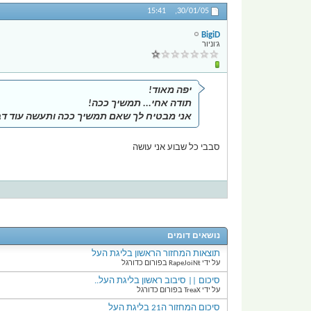
15:41
30/01/05,
BigiD
ג'וניור
יפה מאוד!
תודה אחי... תמשיך ככה!
אני מבטיח לך שאם תמשיך ככה ותעשה עוד דבר
סבבי כל שבוע אני עושה
נושאים דומים
תוצאות המחזור הראשון בליגת העל
על ידי RapeJoiNt בפורום כדורגל
סיכום || סיבוב ראשון בליגת העל..
על ידי TreaX בפורום כדורגל
סיכום המחזור ה21 בליגת העל