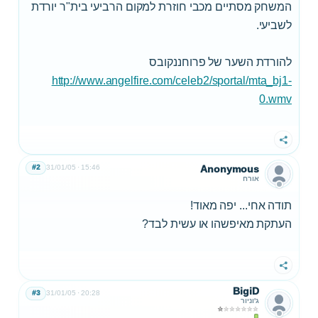
המשחק מסתיים מכבי חוזרת למקום הרביעי בית"ר יורדת
לשביעי.
להורדת השער של פרוחננקובס
http://www.angelfire.com/celeb2/sportal/mta_bj1-
0.wmv
שתף
#2
31/01/05
15:46
Anonymous
אורח
תודה אחי... יפה מאוד!
העתקת מאיפשהו או עשית לבד?
שתף
BigiD
#3
31/01/05
20:28
ג'וניור