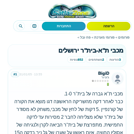
הרשמה
התחברות
פורומים
>
פורומי מערכת
>
פח זבל
>
מכבי ת"א-בית"ר ירושלים
3
הודעות
2
משתתפים
852
צפיות
BigiD
#1
31/01/05
13:55
ג'וניור
מכבי ת"א גברה על בית"ר 1-0.
כבר לאחר דקה מהשריקה הראשונה דגו מוצא את הקורה
של קורנפיין .5 דקות של לחץ של מכבי,משחק לא מסודר
של בית"ר שלא מצליחה לחבר 2 מסירות עד לדקה
החמישית. מתפרצת של בית"ר הביאה לקרן ולנגיחה של
אסולין החוצה, איום ראשון על שערו של גל ניר.בדקה ה15