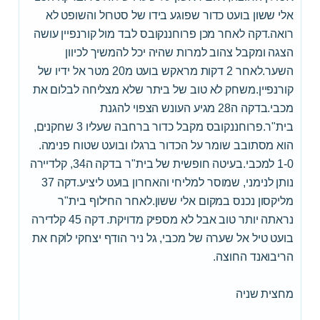
אלי ששון בועט כדור שפוגע בידו של סטרול והשופט לא
רואה.דקה לאחר מכן פרוחננקובס לבד מול קורנפיין עושה
הצגה ומקבל צהוב למרות שהיה יכל להמשיך לכיוון
השער.לאחר 2 דקות מראקש בועט מ20 מטר אל ידיו של
קורנפיין.משחק לא טוב של ביתר שלא מצליחה לבלום את
מכבי.בדקה ה28 מגיע העונש הצפוי להגנת
בית"ר.פרוחננקובס מקבל כדור ברחבה שעליו 3 שחקנים,
הוא מסתובב שומר על הכדור ברגלו ובועט שטוח פנימה.
1-0 למכבי.בעיטה חופשית של בית"ר בדקה ה34, קלדיירה
נותן לנימני, שמוסר למליחי והאחרון בועט ליציע.דקה 37
מליקסון נכנס במקום אלי ששון.לאחר החילוף בית"ר
נראתה יותר טוב אבל לא מספיק מדויקת. דקה 45 קלדירה
בועט טיל אל שערה של מכבי, גל ניר הודף יצחקי לוקח את
הריבואנד החוצה.
מחצית שניה