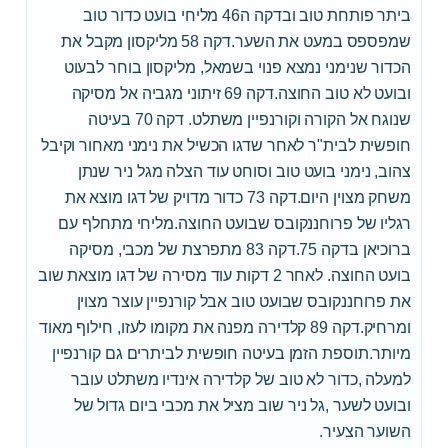
ביתר פותחת טוב ובדקה ה46 מליחי בועט כדור טוב
שמפספס במעט את השער.דקה 58 מליקסון מקבל את
הכדור שנימני נמצא פנוי בשמאל, מליקסון בוחר לבעוט
ובועט לא טוב החוצה.דקה 69 זיתוני מגביה אל מסיקה
שנוגח אל הקורה וקורנפיין משתלט. דקה 70 בעיטה
חופשית לבית"ר לאחר שדגו הכשיל את נימני מאחור וקיבל
צהוב, נימני בועט טוב וסוחט עוד הצלה מגל ניר שנתן
משחק מצוין היום.דקה 73 כדור מדויק של דגו מוצא את
רגליו של פרוחננקובס שבועט החוצה.מליחי מתחלף עם
ברוכיאן בדקה 75.דקה 83 מתפרצת של מכבי, מסיקה
בועט החוצה. לאחר 2 דקות עוד מסירה של דגו מוצאת שוב
את פרוחננקובס שבועט טוב אבל קורנפיין עוצר מצוין
ומרחיק.דקה 89 קלדירה מפנה את מקומו לעזו, חילוף מאוד
מיותר.תוספת הזמן בעיטה חופשית לביתרים גם קורנפיין
למעלה ,כדור לא טוב של קלדירה אינדיו משתלט עובר
ובועט לשער ,גל ניר שוב מציל את מכבי ביום גדול של
השוער הצעיר.