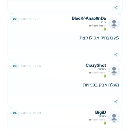
שתף
BlacK^Anac0nDa
#2
07/02/05
17:21
גורו
לא מצחיק אפילו קצת
שתף
CrazyShot
#3
07/02/05
17:36
ג'וניור
מעלה אבק בכמויות
שתף
BigiD
#4
07/02/05
22:03
ג'וניור