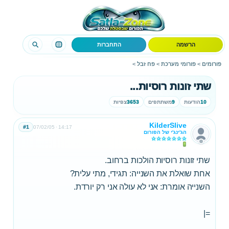
הרשמה
התחברות
פורומים
>
פורומי מערכת
>
פח זבל
>
שתי זונות רוסיות...
10
הודעות
9
משתתפים
3653
צפיות
KilderSlive
#1
07/02/05
14:17
הג'ינג'י של הפורום
שתי זונות רוסיות הולכות ברחוב.
אחת שואלת את השנייה: תגידי, מתי עלית?
השנייה אומרת: אני לא עולה אני רק יורדת.
=|