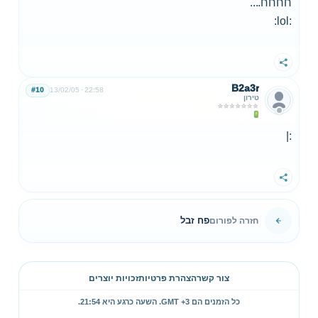
חחחח....
:lol:
שתף
B2a3r
#10
13/02/05
22:58
טירון
:|
שתף
פח זבל
חזרה לפורום
צור קשר
הצהרת פרטיות
זכויות יוצרים
כל הזמנים הם GMT +3. השעה כרגע היא
21:54
.