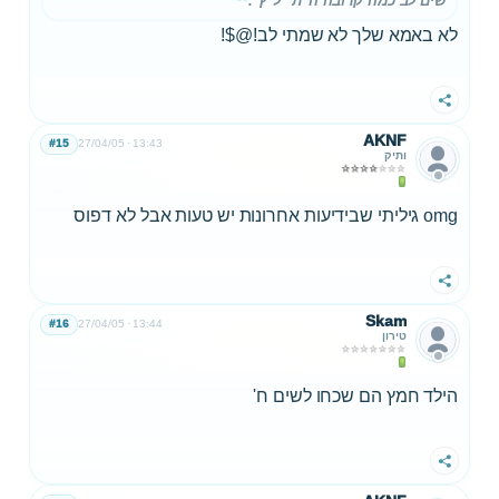
שים לב כמה קרובה ה"ת" ל"ץ".
לא באמא שלך לא שמתי לב!@$!
שתף
AKNF
#15
27/04/05
13:43
ותיק
omg גיליתי שבידיעות אחרונות יש טעות אבל לא דפוס
שתף
Skam
#16
27/04/05
13:44
טירון
הילד חמץ הם שכחו לשים ח'
שתף