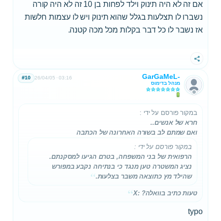
אם זה לא היה תינוק וילד לפחות בן 10 זה לא היה קורה
נשברו לו תצלעות בגלל שהוא תינוק ויש לו עצמות חלשות
אז נשבר לו כל דבר בקלות מכל מכה קטנה.
שתף
GarGaMeL-
#10
26/04/05
03:16
מנהל בדימוס
במקור פורסם על ידי
:
חרא של אנשים..
ואם שמתם לב בשורה האחרונה של הכתבה
במקור פורסם על ידי
:
הרפואית של בני המשפחה, בטרם הגיעו למסקנתם.
נציג המשטרה טען מנגד כי בנתיחה נקבע במפורש
שהילד
מץ
כתוצאה משבר בצלעות.
טעות כתיב בוואלה? :X
typo