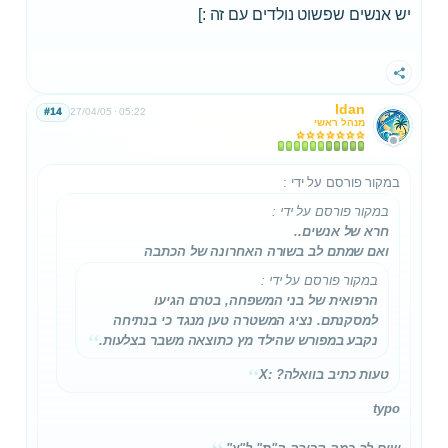
יש אנשים שפשוט נולדים עם זה :]
שתף
Idan
#14
27/04/05
05:22
מנהל ראשי
במקור פורסם על ידי
:
במקור פורסם על ידי
:
חרא של אנשים..
ואם שמתם לב בשורה האחרונה של הכתבה
במקור פורסם על ידי
:
הרפואית של בני המשפחה, בטרם הגיעו
למסקנתם. נציג המשטרה טען מנגד כי בנתיחה
נקבע במפורש שהילד
מץ
כתוצאה משבר בצלעות.
טעות כתיב בוואלה? :X
typo