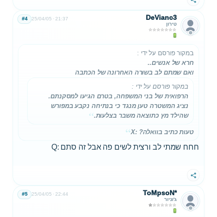
שתף
DeVianc3
#4
25/04/05
21:37
טירון
במקור פורסם על ידי
:
חרא של אנשים..
ואם שמתם לב בשורה האחרונה של הכתבה
במקור פורסם על ידי
:
הרפואית של בני המשפחה, בטרם הגיעו למסקנתם.
נציג המשטרה טען מנגד כי בנתיחה נקבע במפורש
שהילד
מץ
כתוצאה משבר בצלעות.
טעות כתיב בוואלה? :X
חחח שמתי לב ורצית לשים פה אבל זה סתם :Q
שתף
ToMpsoN*
#5
25/04/05
22:44
ג'וניור