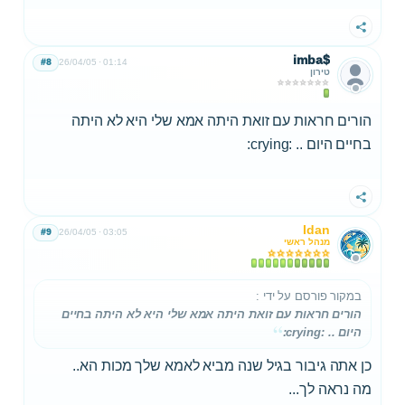
שתף
imba$
#8
26/04/05
01:14
טירון
הורים חראות עם זואת היתה אמא שלי היא לא היתה
בחיים היום .. :crying:
שתף
Idan
#9
26/04/05
03:05
מנהל ראשי
במקור פורסם על ידי
:
הורים חראות עם זואת היתה אמא שלי היא לא היתה בחיים
היום .. :crying:
כן אתה גיבור בגיל שנה מביא לאמא שלך מכות הא..
מה נראה לך...