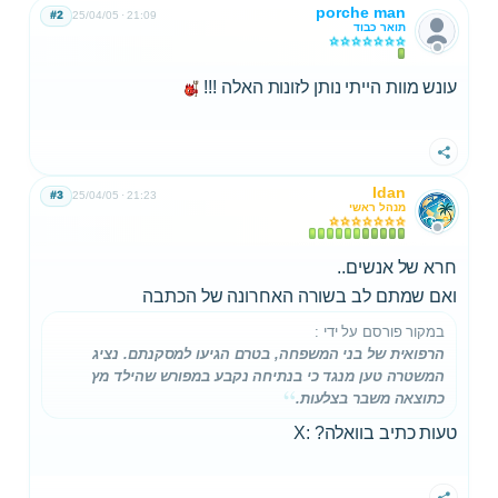
porche man
#2
25/04/05
21:09
תואר כבוד
עונש מוות הייתי נותן לזונות האלה !!!
שתף
Idan
#3
25/04/05
21:23
מנהל ראשי
חרא של אנשים..
ואם שמתם לב בשורה האחרונה של הכתבה
במקור פורסם על ידי
:
הרפואית של בני המשפחה, בטרם הגיעו למסקנתם. נציג
המשטרה טען מנגד כי בנתיחה נקבע במפורש שהילד
מץ
כתוצאה משבר בצלעות.
טעות כתיב בוואלה? :X