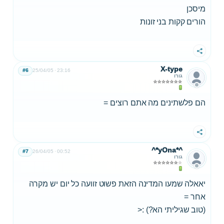
מיסכן
הורים קקות בני זונות
שתף
X-type
#6
25/04/05
23:16
גורו
הם פלשתינים מה אתם רוצים =
שתף
^*yOna*^
#7
26/04/05
00:52
גורו
יאאלה שמעו המדינה הזאת פשוט זוועה כל יום יש מקרה
אחר =
(טוב שגיליתי הא?) :<