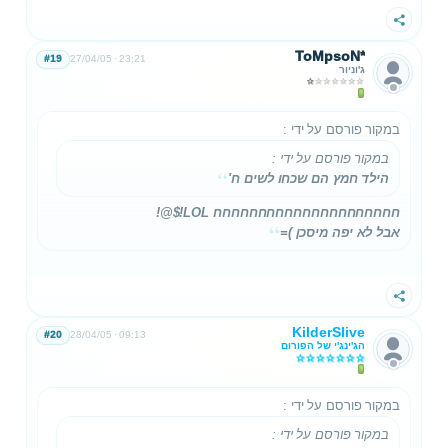
שתף
ToMpsoN*
#19
27/04/05
23:21
ג'וניור
במקור פורסם על ידי
:
במקור פורסם על ידי
:
הילד חמץ הם שכחו לשים ח'
חחחחחחחחחחחחחחחחחחחחח LOL!$@!
אבל לא יפה מיסכן )=
שתף
KilderSlive
#20
28/04/05
09:13
הג'ינג'י של הפורום
במקור פורסם על ידי
:
במקור פורסם על ידי
: