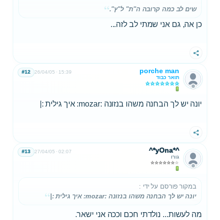
שים לב כמה קרובה ה"ת" ל"ץ".
כן אה, גם אני שמתי לב לזה...
שתף
porche man
#12
26/04/05
15:39
תואר כבוד
יונה יש לך הבחנה משהו בנזונה :mozar: איך גילית :|
שתף
^*yOna*^
#13
27/04/05
02:07
גורו
במקור פורסם על ידי
:
יונה יש לך הבחנה משהו בנזונה :mozar: איך גילית :|
מה לעשות... נולדתי חכם וככה אני ישאר.