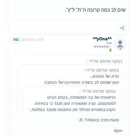
שים לב כמה קרובה ה"ת" ל"ץ".
שתף
^*yOna*^
#11
26/04/05
14:50
גורו
במקור פורסם על ידי
:
במקור פורסם על ידי
:
חרא של אנשים..
ואם שמתם לב בשורה האחרונה של הכתבה
במקור פורסם על ידי
:
הרפואית של בני המשפחה, בטרם הגיעו
למסקנתם. נציג המשטרה טען מנגד כי בנתיחה
נקבע במפורש שהילד
מץ
כתוצאה משבר בצלעות.
טעות כתיב בוואלה? :X
typo