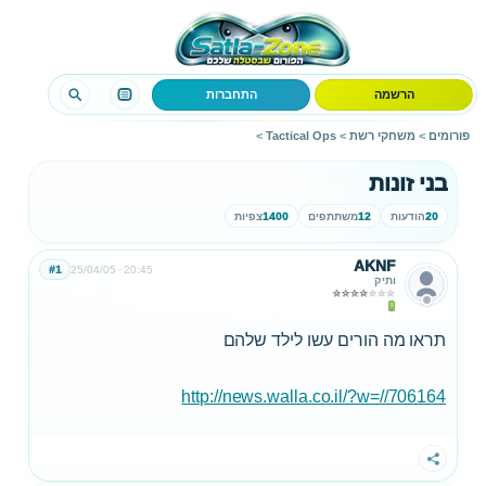
הרשמה
התחברות
פורומים
>
משחקי רשת
>
Tactical Ops
>
בני זונות
20
הודעות
12
משתתפים
1400
צפיות
AKNF
#1
25/04/05
20:45
ותיק
תראו מה הורים עשו לילד שלהם
http://news.walla.co.il/?w=//706164
שתף