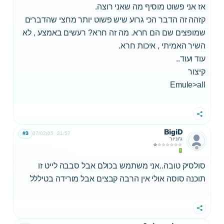
אז אני פשוט מוסיף מה שאני רוצה.
קזהה זה הדבר הכי גרוע שיש פשוט יותר מחצי שהדברים
שמופצים שם הם חרא. מה זה חרא? רעשים באמצע , לא
השיר האמיתי , איכות חרא.
עוד ועוד..
קיצור
Emule>all
שתף
BigiD
#3
07/02/05
21:57
ג'וניור
סולסיק טובה..אני משתמש בכולם אבל סבבה לייט זו
תוכנה סוסה אולי אין הרבה קבצים אבל מורידה בטיללל
שתף