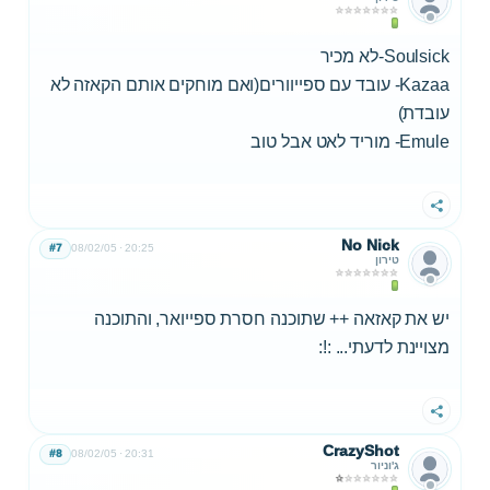
Soulsick-לא מכיר
Kazaa- עובד עם ספייוורים(ואם מוחקים אותם הקאזה לא
עובדת)
Emule- מוריד לאט אבל טוב
שתף
No Nick
#7
08/02/05
20:25
טירון
יש את קאזאה ++ שתוכנה חסרת ספייואר, והתוכנה
מצויינת לדעתי... :!:
שתף
CrazyShot
#8
08/02/05
20:31
ג'וניור