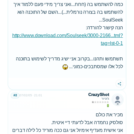
כמה להשתמש בה (חחח...ואני צריך מידי פעם ללמוד איך
להשתמש בה בצורה נורמלית...)...השם של התוכנה הוא
SoulSeek...
הנה קישור להורדה:
http://www.download.com/Soulseek/3000-2166...tml?
tag=lst-0-1
תשתמשו ותהנו...בקרוב אני ישיג מדריך לשימוש בתוכנה
לכל אלו שמסתבכים-כמוני...
שתף
CrazyShot
#2
07/02/05
21:01
ג'וניור
מכיר את כולם
סולסיק נחמדה אבל לדעתי דיי איטית.
אני אישית מעדיף אימיול אני גם ככה מוריד כל לילה דברים