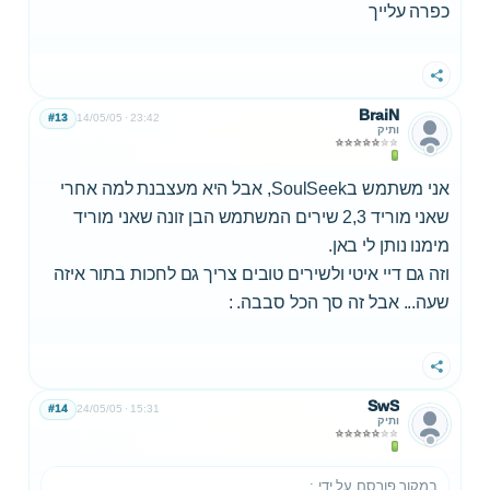
כפרה עלייך
שתף
BraiN
#13
14/05/05
23:42
ותיק
אני משתמש בSoulSeek, אבל היא מעצבנת למה אחרי
שאני מוריד 2,3 שירים המשתמש הבן זונה שאני מוריד
מימנו נותן לי באן.
וזה גם דיי איטי ולשירים טובים צריך גם לחכות בתור איזה
שעה... אבל זה סך הכל סבבה. :
שתף
SwS
#14
24/05/05
15:31
ותיק
במקור פורסם על ידי
: