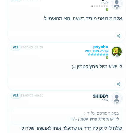
ג'וניור
אלבומים אני מוריד בשעה וחצי מהאימיול
שתף
psycho
#11
12/05/05
21:56
מדליק מהיר וחזק
לי יש אימיול פרוץ קטמין =)
שתף
#12
13/05/05
00:16
SH!BBY
אורח
במקור פורסם על ידי
:
לי יש אימיול פרוץ קטמין =)
שלח לי לינק להורדה או שתעלה אותו לאנשהו ושלח לי