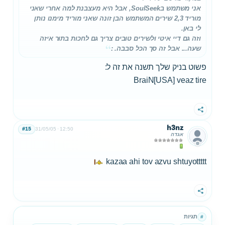
אני משתמש בSoulSeek, אבל היא מעצבנת למה אחרי שאני
מוריד 2,3 שירים המשתמש הבן זונה שאני מוריד מימנו נותן
לי באן.
וזה גם דיי איטי ולשירים טובים צריך גם לחכות בתור איזה
שעה... אבל זה סך הכל סבבה. :
פשוט בניק שלך תשנה את זה ל:
BraiN[USA] veaz tire
שתף
h3nz
#15
31/05/05
12:50
אגדה
kazaa ahi tov azvu shtuyottttt
שתף
תגיות
#