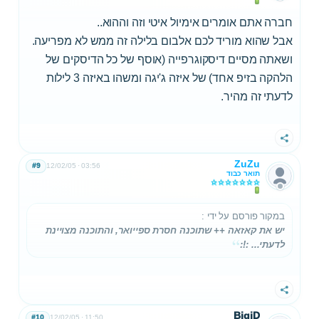
חברה אתם אומרים אימיול איטי וזה וההוא..
אבל שהוא מוריד לכם אלבום בלילה זה ממש לא מפריעה.
ושאתה מסיים דיסקוגרפייה (אוסף של כל הדיסקים של
הלהקה בזיפ אחד) של איזה ג'יגה ומשהו באיזה 3 לילות
לדעתי זה מהיר.
שתף
ZuZu
#9
12/02/05
03:56
תואר כבוד
במקור פורסם על ידי
:
יש את קאזאה ++ שתוכנה חסרת ספייואר, והתוכנה מצויינת
לדעתי... :!:
שתף
BigiD
#10
12/02/05
11:50