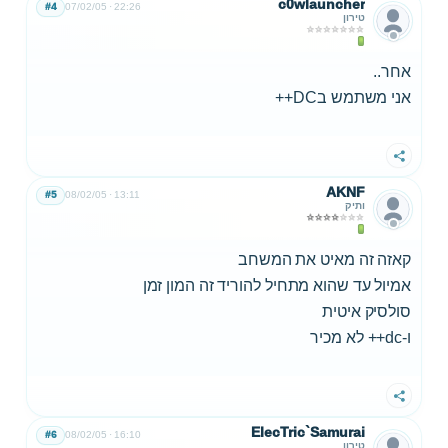
c0wlauncher
#4
07/02/05
22:26
טירון
אחר..
אני משתמש בDC++
שתף
AKNF
#5
08/02/05
13:11
ותיק
קאזה זה מאיט את המשחב
אמיול עד שהוא מתחיל להוריד זה המון זמן
סולסיק איטית
ו-dc++ לא מכיר
שתף
ElecTric`Samurai
#6
08/02/05
16:10
טירון