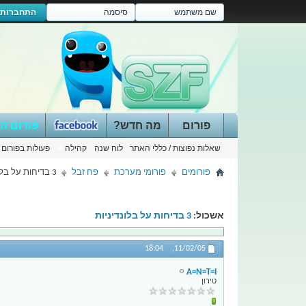
התחברות
פורום
מה חדש?
פורום ה
שאלות נפוצות / כללי האתר
לוח שנה
קהילה
פעולות בפורום
פורומים
פורומי מערכת
פח זבל
3 בדיחות על בלונדיניות
אשכול:
3 בדיחות על בלונדיניות
18:04
11/02/05,
A=N=T=I
טירון