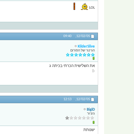
LOL
09:40
12/02/05,
KilderSlive
הג'ינג'י של הפורום
את השלישית הכרתי בכיתה ג
:|
12:13
12/02/05,
BigiD
ג'וניור
ישנותת