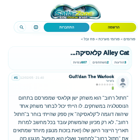
הרשמה
התחברות
פורומים
>
פורומי מערכת
>
פח זבל
>
Alley Cat קלאסיקה...
3
הודעות
2
משתתפים
607
צפיות
Gul\'dan The Warlock
#1
12/02/05
21:40
ג'וניור
"חתול רחוב" הוא משחק ישן וקלאסי שמפורסם בתחום
הנוסטלגיה במשחקים. לו הייתי יכול לבחור משחק אחד
שיהווה דוגמה ל"קלאסיקה" אין ספק שהייתי בוחר ב"חתול
רחוב". לא רק מכיוון שהמשחק עובד בכל מחשב למרות
תאריך הייצור הישן שלו (זאת בזכות מנגנון מיוחד שמתאים
את "חתול רחוב" למחשב שעליו הוא מופעל. מנגנון כזה