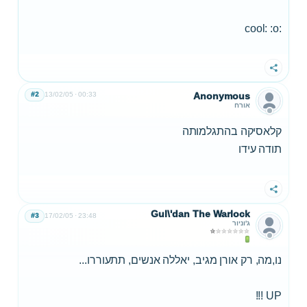
:cool: :o
שתף
#2
13/02/05
00:33
Anonymous
אורח
קלאסיקה בהתגלמותה
תודה עידו
שתף
Gul\'dan The Warlock
#3
17/02/05
23:48
ג'וניור
נו,מה, רק אורן מגיב, יאללה אנשים, תתעוררו...
UP !!!