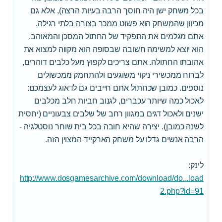
בכל משחק ישן היה חוסך הרבה בעיות הרצה), אלא גם
מכיוון שהמשחק הוא פשוט ממכר בצורה בלתי רגילה.
אתם מגלמים את התפקיד של החתול המסכן והמאוהב.
הוא יוצא למשימה חשובה שבסופה הוא מקווה למצוא את
אהובתו החתולה. אתם צריכים לקפוץ מעל כלבים דוהרים,
לברוח ממכשירי ניקוי משוגעים ולהתחמק ממכשולים
נוספים. כמובן שכחתול אתם חייבים גם לדאוג לעצמכם:
לאכול כמה שיותר עכברים, לגנוב חביות חלב מכלבים
ישנים ולאכול דגים במגוון רחב של שלבים צבעוניים (יחסית
לשנה כמובן). יצירה שהיא חובה בכל בית שוחר נוסטלגיה -
הרבה אנשים גדלו על משחק הארקייד המצוין הזה.
לינק:
http://www.dosgamesarchive.com/download/do...load
2.php?id=91