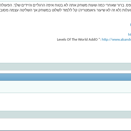
פס. ברור שאחרי כמה שעות משחק אתה לא בטוח איפה הרגליים והיידים שלך. הפעולה
ביך בנשקים מיוחדים שלקחת קודם. משחק נהדר ב- 360 מעלות (לא זה לא שיעור גיאומטריה) קל ללמוד לשלוט במשח
h
http://www.abando