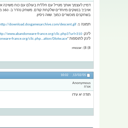
דמיין לעצמך אותך מטייל עם חללית בעולם עם כוח משיכה א
אוי
בשחקנים מוכשרים כמוך. שווה ניסיון.
תמונה 1:
http://download.dosgamesarchive.com/descent.gif
לינק:
ttp://www.abandonware-france.org/clic.php3?url=310
לינק לתוספות "Levels Of The World AddO ":
nware-france.org/clic.php...ation/Dlotw.ace
8) 8) :mozar:
16:02
13/02/05,
Anonymous
אורח
תודה יא עידו