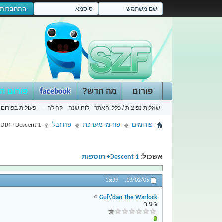
התחברות
פורום
מה חדש?
פורום ה
שאלות נפוצות / כללי האתר
לוח שנה
קהילה
פעולות בפורום
פורומים
פורומי מערכת
פח זבל
Descent 1+ תוספות
אשכול:
Descent 1+ תוספות
15:39
13/02/05,
Gul\'dan The Warlock
ג'וניור