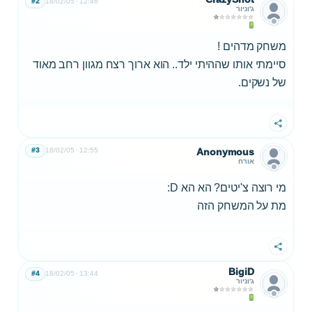
#2
18/02/05
12:46
ג'וניור
משחק מדהים !
סיימתי אותו שההיתי ילד.. הוא ארוך רצח מגוון רחב מאוד
של נשקים.
שתף
#3
18/02/05
12:55
Anonymous
אורח
מי רוצה צ'יטים? הא הא D:
מת על המשחק הזה
שתף
BigiD
#4
18/02/05
13:44
ג'וניור