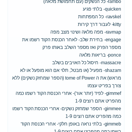
rambo- כל הנשקים (עם תחמושת מלאה)
quicken- בלתי פגיע
ravskel- כל המפתחות
kitty- לעבור דרך קירות
ravmap- מפה מלאה ושינוי מצב מפה
engage- בחירת שלב- לאחר הכנסת הקוד רשמו את
מספר הפרק ואז מספר השלב באותו פרק
ponce- בריאות מלאה
massacre- חיסול כל האויבים בשלב
shazam- מפעיל (או מבטל, תלוי אם הוא מופעל או לא
מראש) את ה tome of Power (הספר שמחזק נשקים) ללא
צורך בפריט עצמו
gimmef- לפיד (יותר אור)- אחרי הכנסת הקוד רשמו כמה
מהפריט אתם רוצים 1-9
gimmee- הספר שמחזק נשקים- אחרי הכנסת הקוד רשמו
כמה מהפריט אתם רוצים 1-9
gimmeb- בלתי נראה באופן חלקי- אחרי הכנסת הקוד
רשמו כמה מהפריט אתם רוצים 1-9