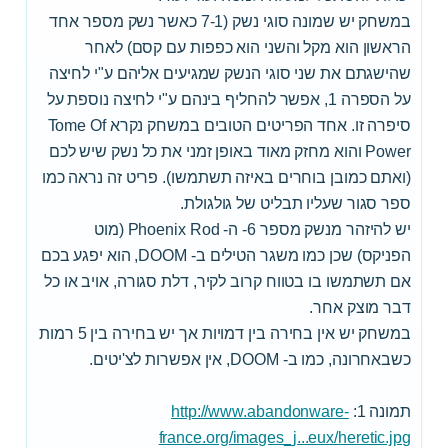
במשחק יש שמונה סוגי נשק (7-1 כאשר נשק מספר אחד
הראשון הוא מקל והשני הוא כפפות עם קסם) לאחר
שהישגתם את שני סוגי הנשק שמגיעים אליהם ע"י לחיצה
על הספרה 1, אפשר להחליף בינהם ע"י לחיצה נוספת על
סיפרה זו. אחד הפריטים הטובים במשחק נקרא Tome Of
Power והוא מחזק מאוד באופן זמני את כל נשק שיש לכם
(ואתם כמובן בוחרים באיזה תשתמשו). פריט זה נראה כמו
ספר סגור שעליו תבליט של גולגולת.
יש להיזהר מנשק מספר 6- ה- Phoenix Rod (מוט
הפניקס) שכן כמו משגר הטילים ב- DOOM, הוא יפגע בכם
אם תשתמשו בו בטווח קרוב לקיר, דלת סגורה, אויב או כל
דבר מוצק אחר.
במשחק יש אין בחירה בין דמויות אך יש בחירה בין 5 רמות
כשבאחרונה, כמו ב- DOOM, אין אפשרות לצ'יטים.
תמונה 1:
http://www.abandonware-
france.org/images_j...eux/heretic.jpg