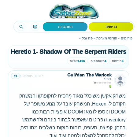
הרשמה
התחברות
פורומים
>
פורומי מערכת
>
פח זבל
>
Heretic 1- Shadow Of The Serpent Riders
6
הודעות
4
משתתפים
1406
צפיות
Gul\'dan The Warlock
#1
18/02/05
00:07
ג'וניור
משחק אקשן משוכלל מאוד (יחסית לתקופתו) והמשחק
הקודם ל- Hexen. המשחק עובד על מנוע משופר של
DOOM ונוספו לו מאז DOOM אופציות רבות כמו
Inventory (פריטים שאפשר לבחור בינהם ולהשתמש
בהם), קפיצה, תעופה, רוחות חזקות בשלבים מסוימים,
יכולת להסתכל למעלה ולמטה ועוד ועוד.