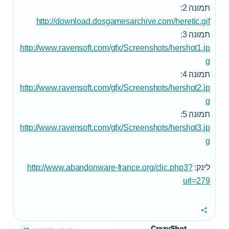
תמונה 2:
http://download.dosgamesarchive.com/heretic.gif
תמונה 3:
http://www.ravensoft.com/gfx/Screenshots/hershot1.jp
g
תמונה 4:
http://www.ravensoft.com/gfx/Screenshots/hershot2.jp
g
תמונה 5:
http://www.ravensoft.com/gfx/Screenshots/hershot3.jp
g
לינק:
http://www.abandonware-france.org/clic.php3?
url=279
שתף
CrazyShot