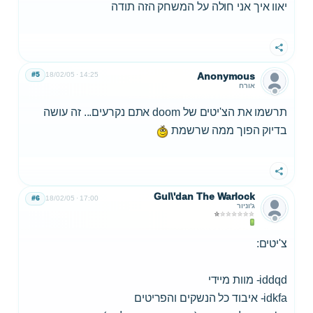
יאוו איך אני חולה על המשחק הזה תודה
שתף
#5
18/02/05
14:25
Anonymous
אורח
תרשמו את הצ'יטים של doom אתם נקרעים... זה עושה
בדיוק הפוך ממה שרשמת
שתף
Gul\'dan The Warlock
#6
18/02/05
17:00
ג'וניור
צ'יטים:
iddqd- מוות מיידי
idkfa- איבוד כל הנשקים והפריטים