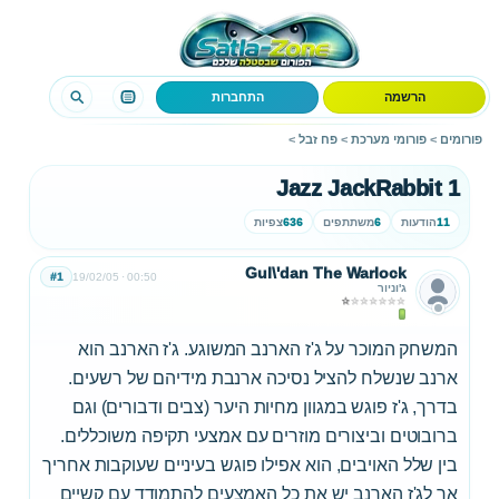
הרשמה
התחברות
פורומים
>
פורומי מערכת
>
פח זבל
>
Jazz JackRabbit 1
11
הודעות
6
משתתפים
636
צפיות
Gul\'dan The Warlock
#1
19/02/05
00:50
ג'וניור
המשחק המוכר על ג'ז הארנב המשוגע. ג'ז הארנב הוא
ארנב שנשלח להציל נסיכה ארנבת מידיהם של רשעים.
בדרך, ג'ז פוגש במגוון מחיות היער (צבים ודבורים) וגם
ברובוטים וביצורים מוזרים עם אמצעי תקיפה משוכללים.
בין שלל האויבים, הוא אפילו פוגש בעיניים שעוקבות אחריך
אך לג'ז הארנב יש את כל האמצעים להתמודד עם קשיים