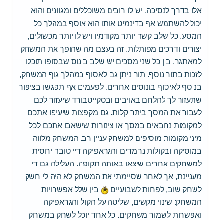
אלו בדרך לנסיכה. יש לו רובים משוכללים ומגוונים והוא
יכול להשתמש אף בדינמיט אותו הוא אוסף במהלך כל
המסע. כל שלב קשה יותר מקודמיו ויש לו יותר מכשולים,
יצורים ודרכים מפותלות. זה בעצם מה שהופך את המשחק
למאתגר. בין כל שני מסכים יש שלב בונוס שבסופו תוכלו
לזכות בתור נוסף. תור ניתן גם לאסוף במהלך גוף המשחק,
בנוסף לאיסוף בונוסים אחרים. לפעמים אף תפגשו בציפור
שתעזור לך להלחם באויבים ובסקייטבורד שיעזור לכם
לעבור את המסך ביתר קלות. גם מקפצות שיעיפו אתכם
למקומות נחבאים במסך או צינורות שישאבו אתכם לכל
מיני מקומות מוסיפים למשחק עניין רב. המשחק מלווה
במוסיקה ובקולות נחמדים והגראפיקה דיי טובה יחסית
למשחקים אחרים שיצאו באותה תקופה. העלילה גם די
מעניינת, אך לאחר שסיימתי את המשחק לא היה לי חשק
לשחק שוב, לפחות לשבועיים
בין שלל אפשרויות
המשחק: שינוי מקשים, שליטה על הקול והגראפיקה
ואפשרות לשמור משחקים. כל אחד יוכל לשחק במשחק