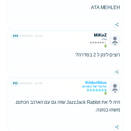
ATA MEHLEH
שתף
MiKoZ
#10
03/06/05
14:23
גורו
רוצים לינק ל 2 בסדרה?
שתף
KilderSlive
#11
03/06/05
21:09
הג'ינג'י של הפורום
היה לי את JazzJack Rabbit שזה גם עם הארנב הכתום.
משהו בנזונה.
שתף