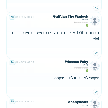
שתף
Gul\'dan The Warlock
#3
19/02/05
01:20
ג'וניור
חחחחח, LOL, אני כבר מנהל פה מראש... תתעדכני... :lol:
:lol:
שתף
Princess Fairy
#4
19/02/05
01:34
טירון
:oops: לא הסתכלתי... :oops:
שתף
#5
19/02/05
04:47
Anonymous
אורח