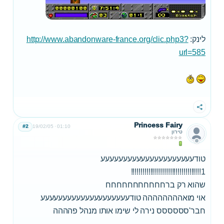
לינק:
http://www.abandonware-france.org/clic.php3?
url=585
שתף
Princess Fairy
#2
19/02/05
01:10
טירון
טודעעעעעעעעעעעעעעעעעעעעע
1!!!!!!!!!!!!!!!!!!!!!!!!!!!!!!!!!!!!
שהוא רק ברחחחחחחחחחחח
אוי מואהההההההה טודעעעעעעעעעעעעעעעעעעעע
חבר'סססססס נירה לי שימו אותו מנהל פהההה