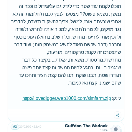
תוכלו לקנות עוד שטח כדי לגדל גם עליוגידולים וככה זה
נמשך. נשמע פשוט?? מצטער לנפץ לכם ת'חלומות, זה לא.
אחרי שזרעתם אורז, למשל, צריך להשקות ת'שדה, להדביר
נגד מזיקים, לקצור ת'תבואה, למכור אותה,לחרוש ת'שדה
ולהכין אותו לזריעה מחדש. וכל השלבים האלה עולים כסף
והרבה (דבר שקשה מאוד להשיג במשחק הזה.) ועוד דבר
שתצטרכו זה לקנות טרקטורים, מזרעות,
מחרשות,מרססות, משאיות, עגלות... בקיצור כל דבר
שנגמר ב - ות. בנוגע לחיות המשק זה קצת יותר פשוט.
תגדרו שטח, תבנו שוקת ותנו להם קצת חציר ותחכו עד
שהם ישמינו קצת ואז למכור.
לינק:
http://ilovedigger.web1000.com/simfarm.zip
שתף
Gul\'dan The Warlock
#2
20/02/05
22:49
ג'וניור