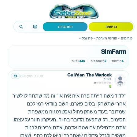
הרשמה
התחברות
פורומים
>
פורומי מערכת
>
פח זבל
>
SimFarm
4
הודעות
2
משתתפים
446
צפיות
Gul\'dan The Warlock
#1
20/02/05
19:10
ג'וניור
"לדוד משה הייתה פרה איה איה או" זה מה שתתחילו לשיר
אחרי שתשחקו בסים פארם. השם בוודאי רמז לכם
שמדובר בעוד משחק ניהול ואסטרטגיה ממשפחת
הסימים, רק שהפעם מדובר בחווה. העיקרון חוזר על עצמו:
אתם מתחילים עם שטח אדמה,ואתם צריכים לבנות
משקים ולגדל גידולים שאחר כך יביאו לכם כסף, שאתו