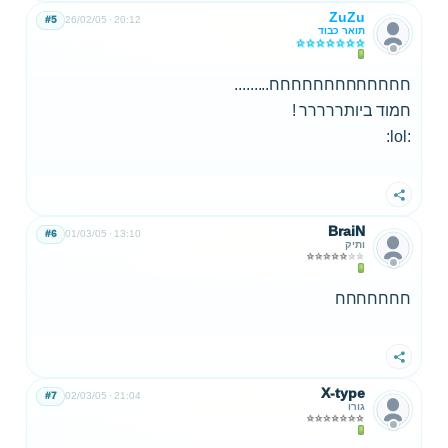
ZuZu
#5
26/02/05
20:12
תואר כבוד
חחחחחחחחחחחחח.........
חמוד ביותררררר !
:lol:
שתף
BraiN
#6
01/03/05
13:10
ותיק
חחחחחחח
שתף
X-type
#7
02/03/05
21:04
גורו