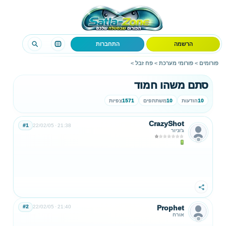
הרשמה
התחברות
פורומים
>
פורומי מערכת
>
פח זבל
>
סתם משהו חמוד
10
הודעות
10
משתתפים
1571
צפיות
CrazyShot
#1
22/02/05
21:38
ג'וניור
שתף
#2
22/02/05
21:40
Prophet
אורח