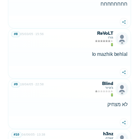
חחחחחחחח
שתף
ReVoLT
#8
05/03/05
15:56
גורו
lo mazhik behlal
שתף
Blind
#9
18/04/05
22:58
ג'וניור
לא מצחיק
שתף
h3nz
#10
04/06/05
13:38
אגדה