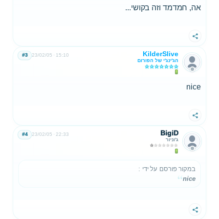
אה, חמדמד וזה בקושי...
שתף
KilderSlive
#3
23/02/05
15:10
הג'ינג'י של הפורום
nice
שתף
BigiD
#4
23/02/05
22:33
ג'וניור
במקור פורסם על ידי
:
nice
שתף