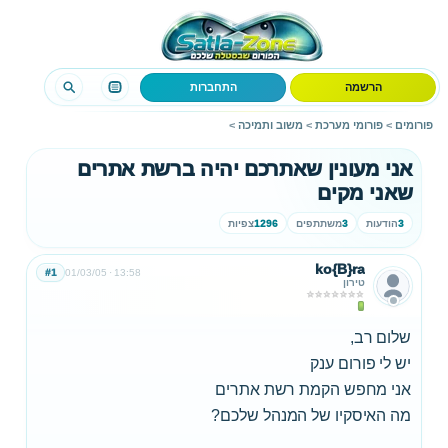
הרשמה
התחברות
פורומים
>
פורומי מערכת
>
משוב ותמיכה
>
אני מעונין שאתרכם יהיה ברשת אתרים
שאני מקים
3
הודעות
3
משתתפים
1296
צפיות
ko{B}ra
#1
01/03/05
13:58
טירון
שלום רב,
יש לי פורום ענק
אני מחפש הקמת רשת אתרים
מה האיסקיו של המנהל שלכם?