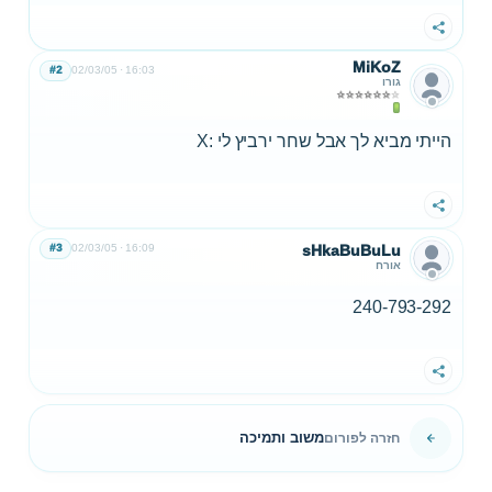
שתף
MiKoZ
#2
02/03/05
16:03
גורו
הייתי מביא לך אבל שחר ירביץ לי :X
שתף
#3
02/03/05
16:09
sHkaBuBuLu
אורח
240-793-292
שתף
משוב ותמיכה
חזרה לפורום