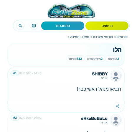
הרשמה
התחברות
פורומים
>
פורומי מערכת
>
משוב ותמיכה
>
הלו
2
הודעות
2
משתתפים
732
צפיות
#1
02/03/05
14:43
SH!BBY
אורח
תביאו מנהל ראשי כבר!
שתף
#2
02/03/05
16:02
sHkaBuBuLu
אורח