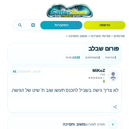
הרשמה
התחברות
פורומים
>
פורומי מערכת
>
משוב ותמיכה
>
פורום שבלב
1
הודעות
1
משתתפים
1132
צפיות
MiKoZ
#1
02/03/05
16:05
גורו
לא צריך גישה בשביל להכנס תעשו שוב ת' שיט של הגישה.
שתף
משוב ותמיכה
חזרה לפורום