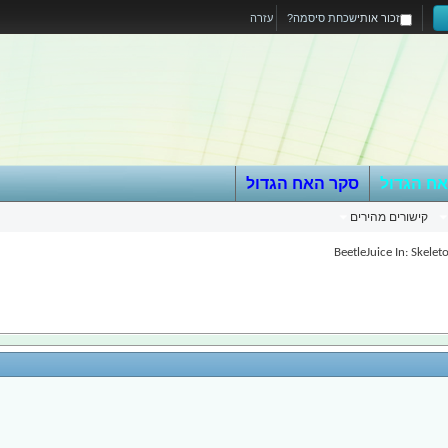
זכור אותי
שכחת סיסמה?
עזרה
אח הגדול
סקר האח הגדול
קישורים מהירים
BeetleJuice In: Skelet