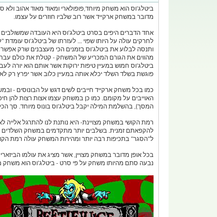
ביטלג'וס הוא משחק מיוחד,פופולארי ומאוד מאוד אהוב ולא ס
מדובר במשחק ארקייד אשר רוב שלביו חוזרים על עצמו.
אחד הדברים היפים בסרט ביטלג'וס היא העובדה שמשולבים בו
לחרקים עולה על היותו שפוי ... לעזרתו של ביטלג'וס עומדת
ותנסה לבלוע את ביטלג'וס בזמנים הכי מעצבנים שרק אפשר 
מהווים את הגורם המכריע של המשחק - קטלת את כולם עברת 
ביטלג'וס חמוש במעיין טיפות ירוקות אשר אותם הוא יורה ל
פוגשת בשלד השלד יכלא אותה במעיין כלוב אשר יפרץ רק לאח
כמו בכל משחק ארקייד חייבים לשים דגש על הבונוסים - ובמ
האוייבים על מקומם. כמו כן במשחק עצמו אצות רצות להן חי
המסך), בהשלמת המילה יקבל ביטלג'וס בונוס מיוחד. סך ה
רמת הקושי במשחק מצויינת- היא נותנת לנו להתרגל אלייה ל
להקפאתם זמנית. בשלבים יותר מתקדמים במשחק השלדים יקבל
ל"הסגר" בתכיפות רבה יותר ומהירות המשחק עולה רמת הקושי
בכל אופן מדובר במשחק מצויין, אשר מציג את עולמו הביזארי 
נבעה סתם מהיותו משחק על פי סרט - ביטלג'וס הוא משחק מצוי