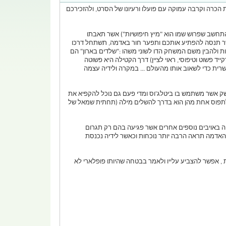
 הכרה וקרבה עמוקה עם פועלו ורעיונו של הסרט, ולהזכירכם
התחשב שפרוש שמו הוא "מיץ חיפושיות") אשר תאבתו
ה אשר תנסה להפתיע אותכם ותפער חור באדמה, תשתחל דרכו
 ולהבין משם המשחק הדו לשוני משהו :"שלדים בארון" הם
שוט וטיפוסי, ראוי לציין) דרך הקטילה היא פשוטה
ית כדי לשאוב אותו מהעולם ... במקרה ולידיה עצמה
נשק אשר משתמש בו ביטלג'וס ומדי פעם גם נוכל להקפיא את
לח לתפוס אחת מהן הוא בדרך להשלים מילה (תחתית שמאל של
וה באויבים נוספים אחרים אשר פגיעה בהם רק תגרום
האדמה תראה הרבה יותר נוכחות וכאשר לידיה נכנסת
ת , אפשר להצביע עלייו ולאמר בבטחה שהיותו פופלארי לא