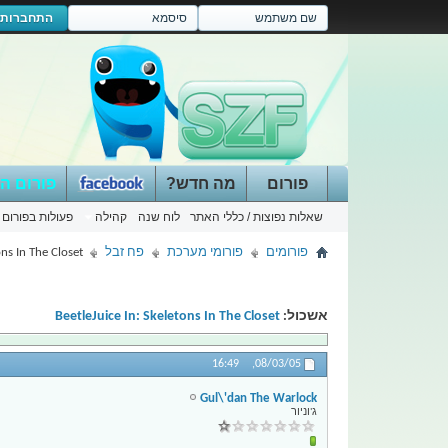
התחברות
פורום
מה חדש?
פורום ה
שאלות נפוצות / כללי האתר
לוח שנה
קהילה
פעולות בפורום
פורומים
פורומי מערכת
פח זבל
ons In The Closet
אשכול:
BeetleJuice In: Skeletons In The Closet
16:49
08/03/05,
Gul\'dan The Warlock
ג'וניור