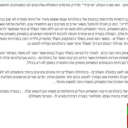
תם - הוא מציג העתק "ארקיידי" מדוייק מהסרט המופלא שלו ונותן לנו כמשחקים תחושת
 דמויות מדהימות בניצוחו של ביטלג'וס עצמו ששמו מעיד על היותו מופרע לא קטן (ב
 "לידיה". כמו כן תוכלו להתקל בשאר אוייבים מציקים כגון חיפושית ענק, תולעת אדמ
בזמן המשחק. גיבורי המשחק הלא מעורערים הם ללא ספר השלדים וכפי שאפשר לראות
שלב, נקטלת בצורה זו או אחרת תנסה להכנס לרשימת השיאנים במשחק (משחק ארקייד פ
עבר השלדים - כאשר הוא פוגע בשלד החמקמק השלד מתפרק ולידיה רצה במהירות האפשר
ר נטילת "בונוס הברק" משלד אחר אשר ביטלג'וס הצליח לפגוע בו.
שחק הזה הם רבים . לאחר כל פגיעה בשלד נקבל בונוס אשר יעזור לנו מאוד בשיפור ה
פושיות זעירות וחמודות אשר כידוע חביבות מאוד על ביטלג'וס - ברגע שביטלג'וס יצ
כל מבחינת הבונוסים המשחק מספק את התמורה באופן לא רע בכלל.
אט לאט במעלה השלבים - בהתחלה השלדים יהיו איטים ופגיעים ביותר והמשחק לא ילו
ו חסינות ואנו נצטרך לפגוע בהם יותר מפעם אחת, יופיעו יצורים מרושעים ותולעת 
 הופכת את המשחק המצויין הזה למשהו מיוחד ...
של ביטלג'וס (רקעי המשחק הגליים והחולמניים משהו הם דוגמא קלה... ) בצורה מצוינ
ין בזכות עצמו, פופלארי בצורה רצינית ומגיע לו - הטרוף משתלם.