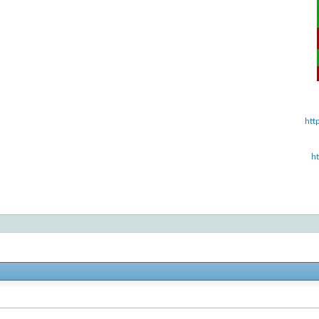
htt
h