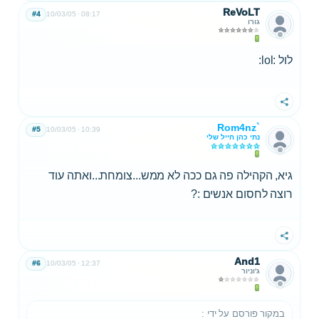
ReVoLT
#4
10/03/05
08:17
גורו
לול :lol:
שתף
Rom4nz`
#5
10/03/05
10:39
נתי כהן חייל שלי
גיא, הקהילה פה גם ככה לא ממש...צומחת...ואתה עוד
רוצה לחסום אנשים :?
שתף
And1
#6
10/03/05
12:37
ג'וניור
במקור פורסם על ידי
: