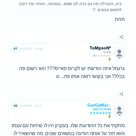
גיא, הקהילה פה גם ככה לא ממש...צומחת...ואתה עוד רוצה
לחסום אנשים :?
חחח
שתף
ToMpsoN*
#7
10/03/05
15:04
ג'וניור
גרגמל איזה הודעות יש לקרוס פאייס??? הוא רשום פה
בכלל? אני בקושי רואה אותו פה.. :o
שתף
GarGaMeL-
#8
10/03/05
16:11
מנהל בדימוס
מחקתי את כל ההודעות שלו. בעקרון היו לו שיחות עם עצמו
והוא חזר על אותה הודעה בנושאים שונים. מה שהשאיר לו