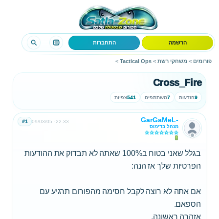
הרשמה
התחברות
פורומים
>
משחקי רשת
>
Tactical Ops
>
Cross_Fire
9
הודעות
7
משתתפים
541
צפיות
GarGaMeL-
#1
09/03/05
22:33
מנהל בדימוס
בגלל שאני בטוח ב100% שאתה לא תבדוק את ההודעות
הפרטיות שלך אז הנה:
אם אתה לא רוצה לקבל חסימה מהפורום תרגיע עם
הספאם.
אזהרה ראשונה.