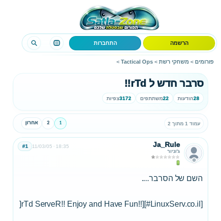
הרשמה
התחברות
פורומים
>
משחקי רשת
>
Tactical Ops
>
סרבר חדש ל rTd!!
28
הודעות
22
משתתפים
3172
צפיות
1
2
אחרון
עמוד 1 מתוך 2
Ja_Rule
#1
11/03/05
18:35
ג'וניור
השם של הסרבר....
rTd ServeR!! Enjoy and Have Fun!!][#LinuxServ.co.il][