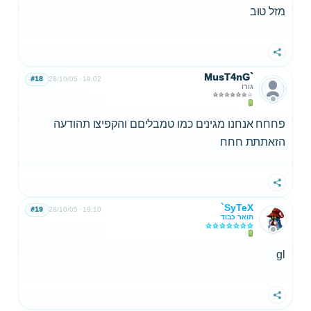
מזל טוב
שתף
MusT4nG`
#18
28/10/05
19:02
גורו
פחחח אנחנו מגינים כמו טמבליםם והקפיצו תהודעה
הזאתתת חחח
שתף
`SyTeX
#19
28/10/05
19:10
תואר כבוד
gl
שתף