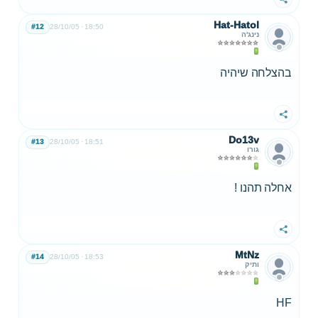
שתף
Hat-Hatol
#12
28/10/05
18:50
נינג'ה
בהצלחה שיהיה
שתף
Do13v
#13
28/10/05
18:51
גורו
אחלה תהנו !
שתף
MtNz
#14
28/10/05
18:53
ותיק
HF