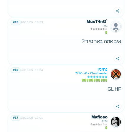
שתף
MusT4nG`
#15
28/10/05
18:53
גורו
איב אתה באר טי די?
שתף
נתיניו
#16
28/10/05
18:54
xGs Clan Leader במיל'
GL HF
שתף
Mafioso
#17
28/10/05
19:01
ותיק