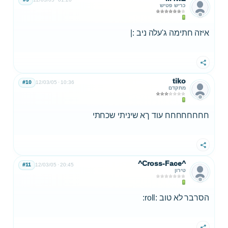
כריש פטיש
איזה חתימה ג'עלה ניב :|
שתף
tiko
#10
12/03/05
10:36
מתקדם
חחחחחחחח עוד ךא שיניתי שכחתי
שתף
^Cross-Face^
#11
12/03/05
20:45
טירון
הסרבר לא טוב :roll: