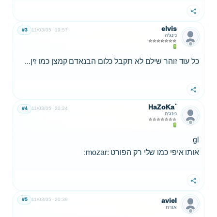
שתף
elvis
#3
11/03/05
19:57
נינג'ה
כל עוד זוהר שילם לא תקבל כלום הבנאדם קמצן כמו זין...
שתף
HaZoKa`
#4
11/03/05
20:24
נינג'ה
gl
אותו איפי כמו שלי רק הפורט :mozar:
שתף
#5
11/03/05
20:39
aviel
אורח