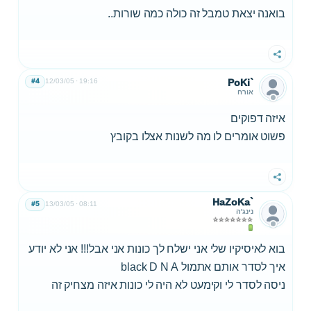
בואנה יצאת טמבל זה כולה כמה שורות..
שתף
#4
12/03/05
19:16
PoKi`
אורח
איזה דפוקים
פשוט אומרים לו מה לשנות אצלו בקובץ
שתף
HaZoKa`
#5
13/03/05
08:11
נינג'ה
בוא לאיסיקיו שלי אני ישלח לך כונות אני אבל!!! אני לא יודע
איך לסדר אותם אתמול black D N A
ניסה לסדר לי וקימעט לא היה לי כונות איזה מצחיק זה