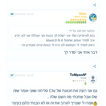
שתף
Idan
#6
13/03/05
10:53
מנהל ראשי
במקור פורסם על ידי
:
בוא לאיסיקיו שלי אני ישלח לך כונות אני אבל!!! אני לא יודע
איך לסדר אותם אתמול black D N A
ניסה לסדר לי וקימעט לא היה לי כונות איזה מצחיק זה
דבר איתי אני יסדר לך
שתף
ToMpsoN*
#7
13/03/05
13:05
ג'וניור
גם אני רוצה את הכוונת של Chz סליחה שאני אומר שזה
שלו אבל שחכתי מה השם שלה ..
אמרו לי שצריך לערוך את זה אז לא הבנתי כלום בקיצר