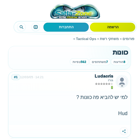
הרשמה
התחברות
פורומים
>
משחקי רשת
>
Tactical Ops
>
כוונות
8
הודעות
7
משתתפים
562
צפיות
Ludacris
#1
12/03/05
14:21
גורו
למי יש להביא פה כוונות ?
Hud
שתף