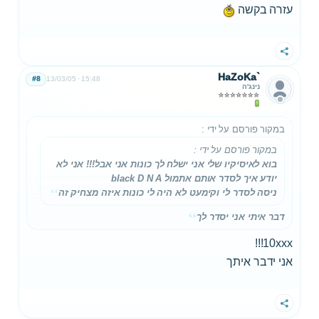
עזרה בקשה
שתף
HaZoKa`
#8
13/03/05
15:48
נינג'ה
במקור פורסם על ידי
:
במקור פורסם על ידי
:
בוא לאיסיקיו שלי אני ישלח לך כונות אני אבל!!! אני לא
יודע איך לסדר אותם אתמול black D N A
ניסה לסדר לי וקימעט לא היה לי כונות איזה מצחיק זה
דבר איתי אני יסדר לך
10xxx!!!
אני ידבר איתך
שתף