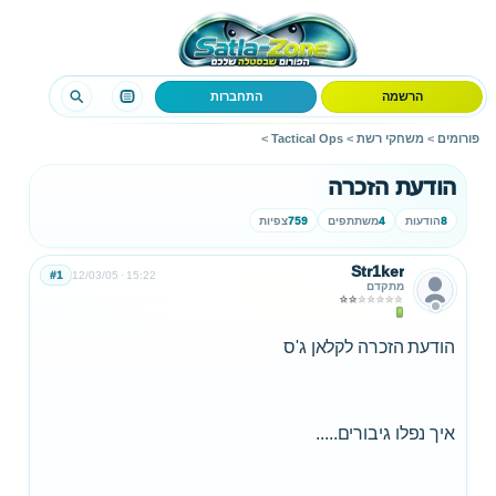
הרשמה
התחברות
פורומים
>
משחקי רשת
>
Tactical Ops
>
הודעת הזכרה
8
הודעות
4
משתתפים
759
צפיות
Str1ker
#1
12/03/05
15:22
מתקדם
הודעת הזכרה לקלאן ג'ס
איך נפלו גיבורים.....