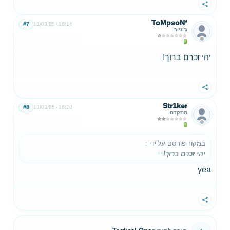
שתף
ToMpsoN*
#7
13/03/05
16:14
ג'וניור
יהי זכרם ברוך!
שתף
Str1ker
#8
13/03/05
16:28
מתקדם
במקור פורסם על ידי
:
יהי זכרם ברוך!
yea
שתף