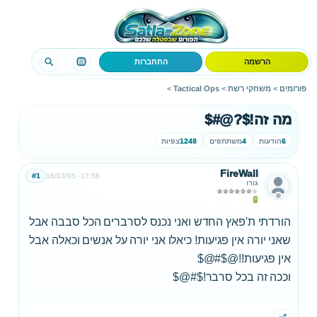
הרשמה
התחברות
פורומים
>
משחקי רשת
>
Tactical Ops
>
מה זה!$?@#$
6
הודעות
4
משתתפים
1248
צפיות
FireWall
#1
16/03/05
17:58
גורו
הורדתי ת'פאץ החדש ואני נכנס לסרברים הכל סבבה אבל
שאני יורה אין פגיעות! כיאלו אני יורה על אנשים וכאלה אבל
אין פגיעות!!@$#@$
וככה זה בכל סרבר!$#@$