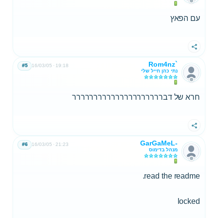
עם הפאץ
שתף
Rom4nz`
#5
16/03/05
19:18
נתי כהן חייל שלי
חרא של דבררררררררררררררררררררר
שתף
GarGaMeL-
#6
16/03/05
21:23
מנהל בדימוס
read the readme.
locked