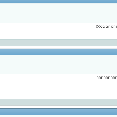
 הפורום בכלל!
חחחחחחחח