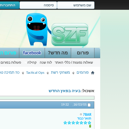
התחברות
פורום
מה חדש?
פורום ה
שאלות נפוצות / כללי האתר
לוח שנה
קהילה
פעולות בפורום
פורומים
משחקי רשת
Tactical Ops
TO תמיכה טכנית
אשכול:
בעיה בפאץ החדש
19:32
16/03/05,
7BAR
תואר כבוד