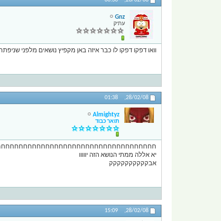
00:30
28/02/08,
Gnz
עתיק
וואו דפקו דפקו לו כבר איזה באן מקפיץ נושאים מלפני שניפתח
01:38
28/02/08,
Almightyz
תואר כבוד
חחחחחחחחחחחחחחחחחחחחחחחחחחחחחחחחחחחח
יא אללה ממתי הנושא הזה יווווו
אבקקקקקקקקקק
15:09
28/02/08,