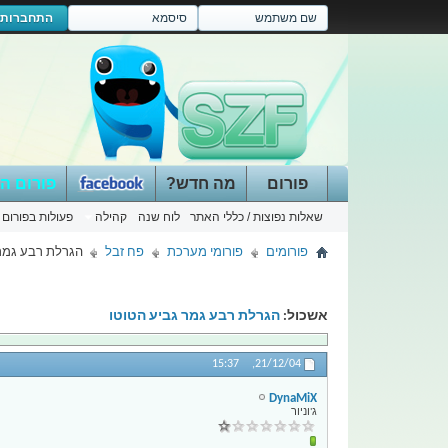
התחברות
פורום
מה חדש?
פורום ה
שאלות נפוצות / כללי האתר
לוח שנה
קהילה
פעולות בפורום
פורומים
פורומי מערכת
פח זבל
הגרלת רבע גמר 
אשכול:
הגרלת רבע גמר גביע הטוטו
15:37
21/12/04,
DynaMiX
ג'וניור