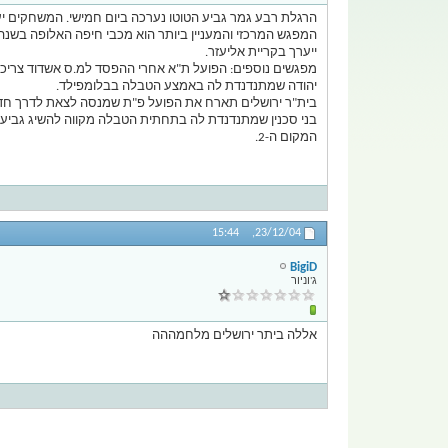
הרגלת רבע גמר גביע הטוטו נערכה ביום חמישי. המשחקים יערכו ב-5 
המפגש המרכזי והמעניין ביותר הוא מכבי חיפה האלופה בשנה
ייערך בקריית אליעזר.
יהודה שמתנדנדת לה באמצע הטבלה בבלומפילד.
בית"ר ירושלים תארח את הפועל פ"ת שמנסה לצאת לדרך חד
בני סכנין שמתנדנדת לה בתחתית הטבלה מקווה להשיג גביע
המקום ה-2.
15:44
23/12/04,
BigiD
ג'וניור
אללה ביתר ירושלים מלחמההה