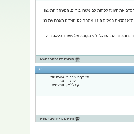
לסיים את העונה לפחות עם משהו בידיים, המשחק הראשון
מפגשים נוספים: הפועל ת"א אחרי ההפסד למ.ס אשדוד צריכה לתפוס את עצמה ולצאת לדרך חדשה תנסה לעשות זאת בגביע הטוטו כאמור הפועל ת"א נמצאת במקום ה-11 מתחת לקו האדום תארח את בני
ים וניצחה את הפועל ת"א מקומה של אשדוד בליגה הוא
הירשם כדי להגיב לנושא
#2
תאריך הצטרפות
20/12/04
הודעות
358
קיבל לייק
0 פעמים
הירשם כדי להגיב לנושא