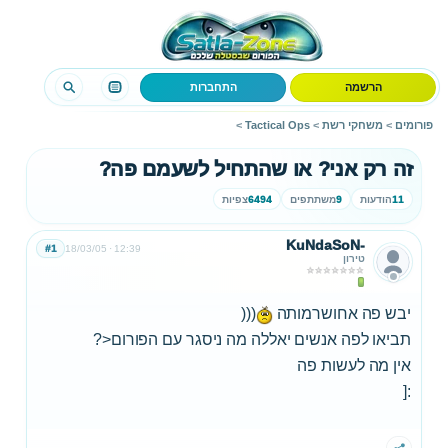
הרשמה
התחברות
פורומים
>
משחקי רשת
>
Tactical Ops
>
זה רק אני? או שהתחיל לשעמם פה?
11
הודעות
9
משתתפים
6494
צפיות
KuNdaSoN-
#1
18/03/05
12:39
טירון
יבש פה אחושרמותה
(((
תביאו לפה אנשים יאללה מה ניסגר עם הפורום<?
אין מה לעשות פה
:[