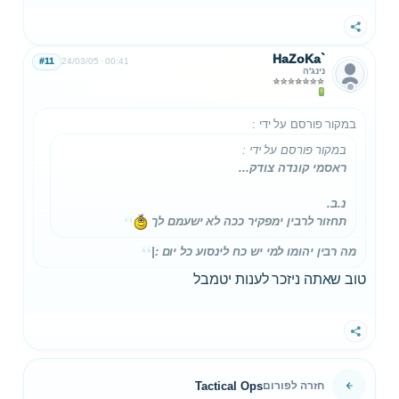
שתף
HaZoKa`
#11
24/03/05
00:41
נינג'ה
במקור פורסם על ידי
:
במקור פורסם על ידי
:
ראסמי קונדה צודק...
נ.ב.
תחזור לרבין ימפקיר ככה לא ישעמם לך
מה רבין יהומו למי יש כח לינסוע כל יום :|
טוב שאתה ניזכר לענות יטמבל
שתף
Tactical Ops
חזרה לפורום