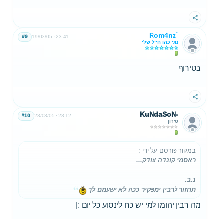
שתף
Rom4nz`
#9
19/03/05
23:41
נתי כהן חייל שלי
בטירוף
שתף
KuNdaSoN-
#10
23/03/05
23:12
טירון
במקור פורסם על ידי
:
ראסמי קונדה צודק...
נ.ב.
תחזור לרבין ימפקיר ככה לא ישעמם לך
מה רבין יהומו למי יש כח לינסוע כל יום :|