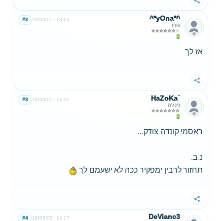
שתף
^*yOna*^
#2
18/03/05
13:03
גורו
אז לך
שתף
HaZoKa`
#3
18/03/05
13:32
נינג'ה
ראסמי קונדה צודק...
נ.ב.
תחזור לרבין ימפקיר ככה לא ישעמם לך
שתף
DeVianc3
#4
18/03/05
14:17