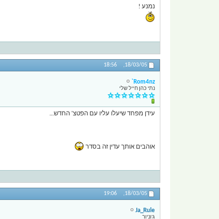
נמנע !
18:56
18/03/05,
Rom4nz`
נתי כהן חייל שלי
עידן מפחד שיעלו עליו עם הפטצ' החדש...
אוהבים אותך עדין זה בסדר
19:06
18/03/05,
Ja_Rule
ג'וניור