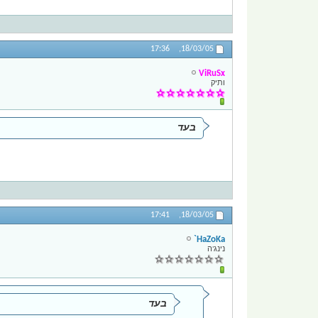
17:36
18/03/05,
ViRuSx
ותיק
בעד
17:41
18/03/05,
HaZoKa`
נינג'ה
בעד