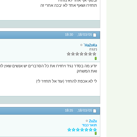
ובסוף אף אחד לא מחזיר
תחזירו ושאף אחד לא יבכה אחרי זה
18:30
18/03/05,
HaZoKa`
נינג'ה
יודע מה בסדר נגיד ויחזירו את כל הסרברים יש אנשים שאין להם
ואת המשחק
לי לא אכפת להחזיר (עוד אל תחזיר לי)
18:35
18/03/05,
ZuZu
תואר כבוד