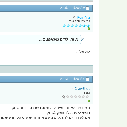
20:38
18/03/05,
Rom4nz`
נתי כהן חייל שלי
איזה ילדים מעאפנים...
קול שלי...
23:13
18/03/05,
CrazyShot
ג'וניור
תגידו מה שאתם רוצים לדעתי זה פשוט הרס תמשחק
הוציא לי את כל החשק לשחק.
אם לא חוזרים ל3.4 או מוציאים אחד חדש או טוסט חדש שיפתור תבעיות האלו - אין מה להמשיך לשחק ככה.