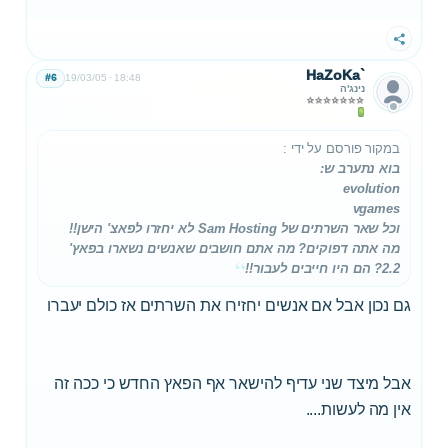
שתף
HaZoKa`
#6
19/03/05
18:48
נינג'ה
במקור פורסם על ידי
:
בוא נתערב ש:
evolution
vgames
וכל שאר השרתים של Sam Hosting לא יחזרו לפאצ' הישן!!
מה אתה דפוקים? מה אתם חושבים שאנשים נשארו בפאץ'
2.2? הם היו חייבים לעבור!!
גם נכון אבל אם אנשים יחזירו את השרתים אז כולם יעברו
אבל מיצד שני עדיף להישאר אף הפאץ החדש כי ככה זה
אין מה לעשות....