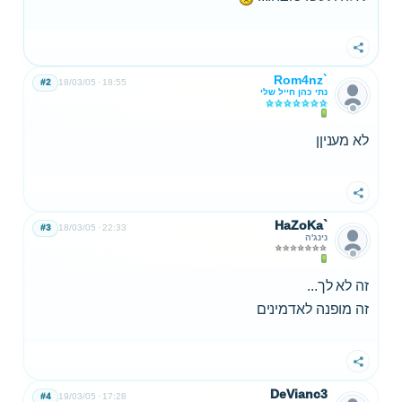
שתף
Rom4nz`
#2
18/03/05
18:55
נתי כהן חייל שלי
לא מעניןן
שתף
HaZoKa`
#3
18/03/05
22:33
נינג'ה
זה לא לך...
זה מופנה לאדמינים
שתף
DeVianc3
#4
19/03/05
17:28