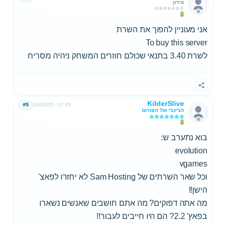
טירון
אני מעוניין להפוך את השרת
To buy this server
לשרת 3.40 בתנאי שכולם חוזרים המשחק ניהיה מסריח
שתף
KilderSlive
#5
19/03/05
17:45
הג'ינג'י של הפורום
בוא נתערב ש:
evolution
vgames
וכל שאר השרתים של Sam Hosting לא יחזרו לפאצ'
הישן!!
מה אתה דפוקים? מה אתם חושבים שאנשים נשארו
בפאץ' 2.2? הם היו חייבים לעבור!!