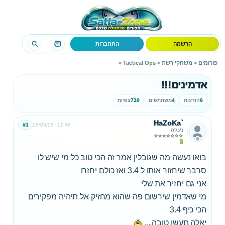
הרשמה
התחברות
פורומים
>
משחקי רשת
>
Tactical Ops
>
אדמינים!!!
6
הודעות
4
משתתפים
710
צפיות
HaZoKa`
#1
18/03/05
17:46
נינג'ה
בואו נעשה מה שגובלין אמר זה הכי טוב כל מי שיש לו
סרבר שיחזור אותו ל 3.4 ואז כולם יחזרו
אני גם יחזיר את שלי
מי שאדמין שירשום פה שהוא מחזיק אל תיהיה מפקירים
הכי כיף 3.4
יאלה תעשו טובה....