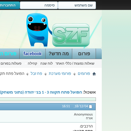
התחברות
פורום
מה חדש?
פורום ה
שאלות נפוצות / כללי האתר
לוח שנה
קהילה
פעולות בפורום
פורומים
פורומי מערכת
פח זבל
הפועל פתח תקווה 3 - 1 בני יהודה (נתונ
אשכול:
הפועל פתח תקווה 3 - 1 בני יהודה (נתוני משחק)
16:51
18/12/04,
Anonymous
אורח
הרכבים: