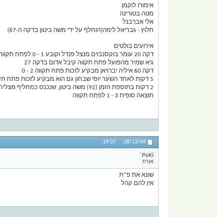
אימורו לוקמן
מטה בטורינה
אלי אברבנל
חלוץ - גבריאל לימה(הוחלף על ידי משה ביטון בדקה ה-67)
אירועים בולטים
דקה 20 עומר בוקסנבוים מנצל פנדל וקובע 1 - 0 לפתח תקווה
גיא שמיר מהפועל פתח תקווה קיבל אדום בדקה 27
דקה 60 איליה יברויאן מבקיע לזכות פתח תקווה 2 - 0
5 דקות לאחד השער יוסי שבחון גם הוא מבקיע לזכות פתח תקווה ופתח וקווה כבר ב 3 - 0
2 דקות בתוספת הזמן (92) משה ביטון, שנכנס כמחליף מצליח לצמצם
תוצאה סופית 3 - 1 לפתח תקווה
19:37
18/12/04,
PoKi`
אורח
שונא את פ''ת
אין להם קהל