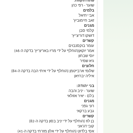
פתח תקווה:
שוער - רפי כהן
בלמים
אבי יחיאל
זאב חיימוביץ'
מגנים
קלמי סבן
דושקו דוריצ'יץ'
קשרים
עומר בוקסנבוים
אמר יוקאן(הוחלף על ידי מריו באריצ'יץ' בדקה ה-46)
יוסי שבחון
גיא שמיר
חלוצים
שלומי ארבייטמן (הוחלף על ידי איתי הבה בדקה ה-84)
איליה יברויאן
בני יהודה:
שוער - יניב והבה
בלם - יאיר אזולאי
מגנים
רוני גפני
גבע ברקאי
קשרים
בן לוז (הוחלף על ידי יניב בסון בדקה ה-82)
קובי דג'אני
אסי בלדוט (הוחלף על ידי אלון מזרחי בדקה ה-41)