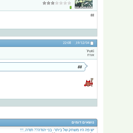
gg
22:08
19/12/04,
PoKi`
אורח
gg
נושאים דומים
יש פה היו משחק של ביתר- בני יהודה?? תודה..!!!