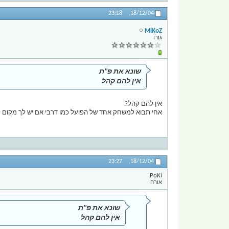
23:18
18/12/04,
MiKoZ
גורו
שונא את פ''ת
אין להם קהל
אין להם קהל?
אחי תבוא למשחק אחד של הפועל כמו דרבי אם יש לך מקום לזוז בכלל יא טיפש יש את שער 4שהאוהדים שם זה כמו של ביתר מה אתה מד
23:27
18/12/04,
PoKi`
אורח
שונא את פ''ת
אין להם קהל