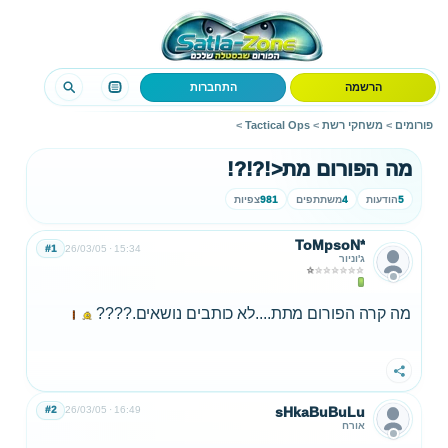
הרשמה
התחברות
פורומים
>
משחקי רשת
>
Tactical Ops
>
מה הפורום מת<!?!?!
5
הודעות
4
משתתפים
981
צפיות
ToMpsoN*
#1
26/03/05
15:34
ג'וניור
מה קרה הפורום מתת....לא כותבים נושאים.????
שתף
#2
26/03/05
16:49
sHkaBuBuLu
אורח