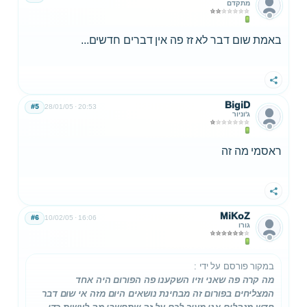
מתקדם
באמת שום דבר לא זז פה אין דברים חדשים...
שתף
BigiD
#5
28/01/05
20:53
ג'וניור
ראסמי מה זה
שתף
MiKoZ
#6
10/02/05
16:06
גורו
במקור פורסם על ידי
:
מה קרה פה שאני וזיו השקענו פה הפורום היה אחד
המצליחים בפורום זה מבחינת נושאים היום מזה אי שום דבר