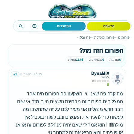
הרשמה
התחברות
פורומים
>
פורומי מערכת
>
פח זבל
>
הפורום הזה מת?
6
הודעות
6
משתתפים
1145
צפיות
DynaMiX
#1
11/01/05
16:35
ג'וניור
מה קרה פה שאני וזיו השקענו פה הפורום היה אחד
המצליחים בפורום זה מבחינת נושאים היום מזה אי שום
דבר חדש מנהלים אני מעיר לכם על זה שתחשבו מה
לעשות כדי להעיר את האנשים ונ.ב לשחרבולבול אין
מילה!!!!!! הוא אמר לי שאם יהיה מנהל 3 לפורום זה אז אני
או זיו ניהיה והוא הביא את זה למסטר טי