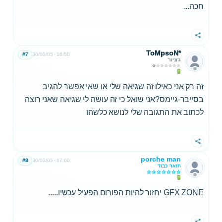
חכה...
שתף
ToMpsoN*
#7
30/03/05
16:50
ג'וניור
זה רק אני כאילו זה שגיאה שלי או שאי אפשר להגיב
בסייבר-גיימס?אני שואל כי זה עושה לי שגיאה שאני רוצה
לכתוב את התגובה שלי לנושא כלשהו
שתף
porche man
#8
30/03/05
17:00
תואר כבוד
GFX ZONE יחזור להיות הפורום הפעיל עכשיו.....