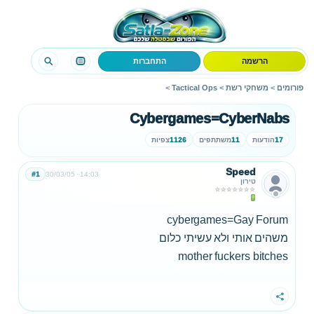
הרשמה
התחברות
פורומים
>
משחקי רשת
>
Tactical Ops
>
Cybergames=CyberNabs
17
הודעות
11
משתתפים
1126
צפיות
Speed
#1
30/03/05
14:03
טירון
cybergames=Gay Forum
משהים אותי ולא עשיתי כלום
mother fuckers bitches
שתף