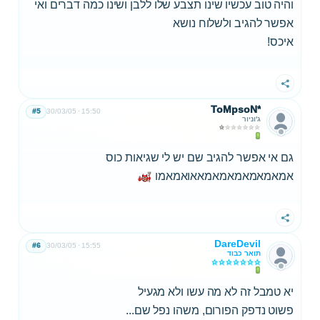
והיה טוב עכשיו שינו תצבע שלו ללבן ושינו כמה דברים ואי
אפשר להגיב ולשלוח נושא
איכס!
שתף
ToMpsoN*
#5
30/03/05
15:50
ג'וניור
גם אי אפשר להגיב שם יש לי שגיאות כוס
אמאמאמאמאמאמאאואמאמו
שתף
DareDevil
#6
30/03/05
15:55
תואר כבוד
יא טמבל זה לא מה עשו ולא מגעיל
פשוט נדפק הפורום, משהו נפל שם...