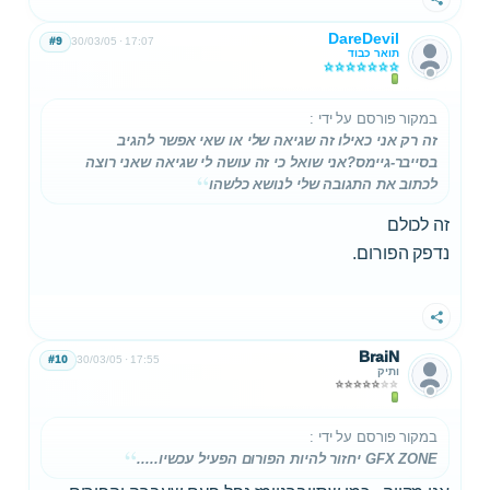
שתף
DareDevil
#9
30/03/05
17:07
תואר כבוד
במקור פורסם על ידי
:
זה רק אני כאילו זה שגיאה שלי או שאי אפשר להגיב
בסייבר-גיימס?אני שואל כי זה עושה לי שגיאה שאני רוצה
לכתוב את התגובה שלי לנושא כלשהו
זה לכולם
נדפק הפורום.
שתף
BraiN
#10
30/03/05
17:55
ותיק
במקור פורסם על ידי
:
GFX ZONE יחזור להיות הפורום הפעיל עכשיו.....