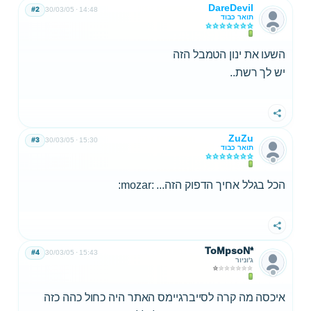
DareDevil
#2
30/03/05
14:48
תואר כבוד
השעו את ינון הטמבל הזה
יש לך רשת..
שתף
ZuZu
#3
30/03/05
15:30
תואר כבוד
הכל בגלל אחיך הדפוק הזה... :mozar:
שתף
ToMpsoN*
#4
30/03/05
15:43
ג'וניור
איכסה מה קרה לסייברגיימס האתר היה כחול כהה כזה