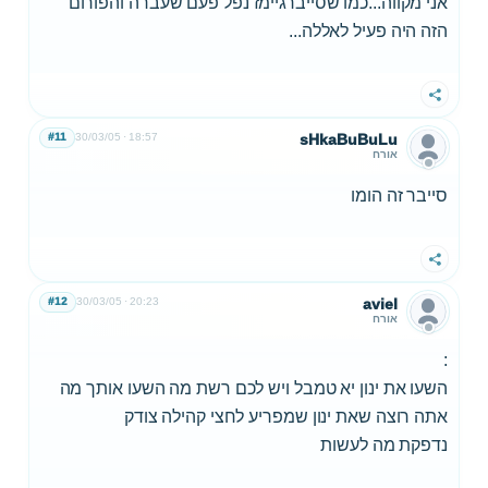
אני מקווה...כמו שסייברגיימז נפל פעם שעברה והפורום
הזה היה פעיל לאללה...
שתף
#11
30/03/05
18:57
sHkaBuBuLu
אורח
סייבר זה הומו
שתף
#12
30/03/05
20:23
aviel
אורח
:
השעו את ינון יא טמבל ויש לכם רשת מה השעו אותך מה
אתה רוצה שאת ינון שמפריע לחצי קהילה צודק
נדפקת מה לעשות