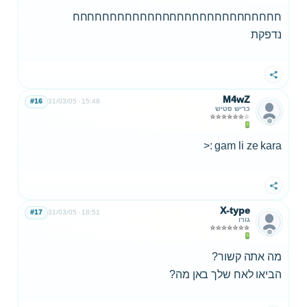
חחחחחחחחחחחחחחחחחחחחחחחחחחחח
נדפקת
שתף
M4wZ
#16
31/03/05
15:48
כריש פטיש
gam li ze kara :<
שתף
X-type
#17
31/03/05
18:51
גורו
מה אתה קשור?
הביאו לאח שלך באן מה?