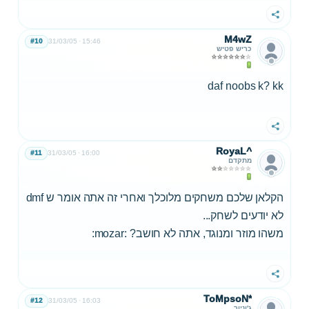
שתף
M4wZ
#10
31/03/05
15:46
כריש פטיש
daf noobs k? kk
שתף
RoyaL^
#11
31/03/05
16:00
מתקדם
הקלאן שלכם משחקים מלוכלך ואחרי זה אתה אומר ש dmf
לא יודעים לשחק...
משהו מוזר ומנוגד, אתה לא חושב? :mozar:
שתף
ToMpsoN*
#12
31/03/05
16:03
ג'וניור