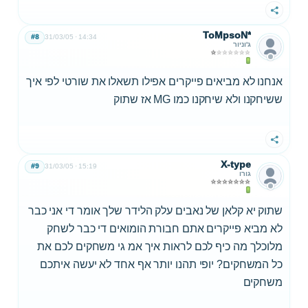
שתף
ToMpsoN*
#8
31/03/05
14:34
ג'וניור
אנחנו לא מביאים פייקרים אפילו תשאלו את שורטי לפי איך
ששיחקנו ולא שיחקנו כמו MG אז שתוק
שתף
X-type
#9
31/03/05
15:19
גורו
שתוק יא קלאן של נאבים עלק הלידר שלך אומר די אני כבר
לא מביא פייקרים אתם חבורת הומואים די כבר לשחק
מלוכלך מה כיף לכם לראות איך אמ גי משחקים לכם את
כל המשחקים? יופי תהנו יותר אף אחד לא יעשה איתכם
משחקים