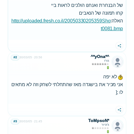
של הבנחרת ואנחנו הולכים לראות ביי
קחו תמונה של הנאבים
האלה:
http://uploaded.fresh.co.il/20050330205359Sho
t0081.bmp
שתף
^*yOna*^
#2
30/03/05
20:56
גורו
לא יפה
אני מכיר את בישגדה מאז שהתחלתי לשחק וזה לא מתאים
לו ;[
שתף
ToMpsoN*
#3
30/03/05
21:45
ג'וניור