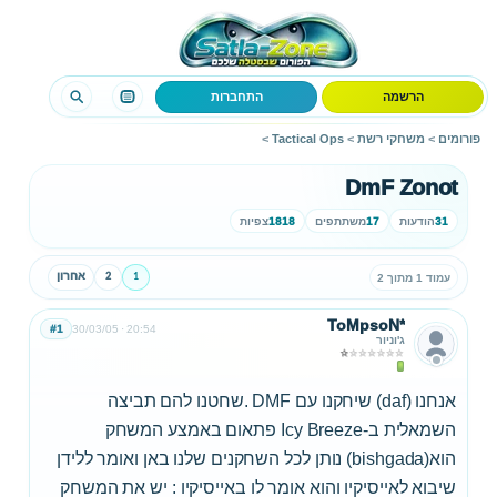
הרשמה
התחברות
פורומים
>
משחקי רשת
>
Tactical Ops
>
DmF Zonot
31
הודעות
17
משתתפים
1818
צפיות
1
2
אחרון
עמוד 1 מתוך 2
ToMpsoN*
#1
30/03/05
20:54
ג'וניור
אנחנו (daf) שיחקנו עם DMF .שחטנו להם תביצה
השמאלית ב-Icy Breeze פתאום באמצע המשחק
הוא(bishgada) נותן לכל השחקנים שלנו באן ואומר ללידן
שיבוא לאייסיקיו והוא אומר לו באייסיקיו : יש את המשחק