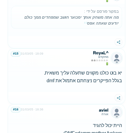
במקור פורסם על ידי
:
מה אתה משחק אותך ימכוער חושב שמפחדים ממך כולם
אתה אפס
יודעים ש
שתף
RoyaL^
#15
31/03/05
18:09
מתקדם
יא בוט כולנו מקווים שתעלה עליך משאית.
בגלל הפייקרים ניצחתם אתמול את dmf
שתף
#16
31/03/05
18:36
aviel
אורח
היית יכול להגיד