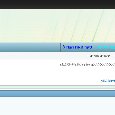
אח הגדול
סקר האח הגדול
קישורים מהירים
לללללה W#$@%#$^#^#%&%$