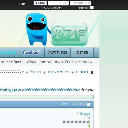
עזרה
שכחת סיסמא?
זכור אותי!
פורום
מה חדש?
פורום ה
שאלות נפוצות / כללי האתר
לוח שנה
קהילה
פעולות בפורום
פורומים
פורומי מערכת
פח זבל
אלללללללללללללללללל
אשכול:
אלללללללללללללללללללללללה W#$@%#$^#^#%&%$
22:57
30/03/05,
X-type
גורו