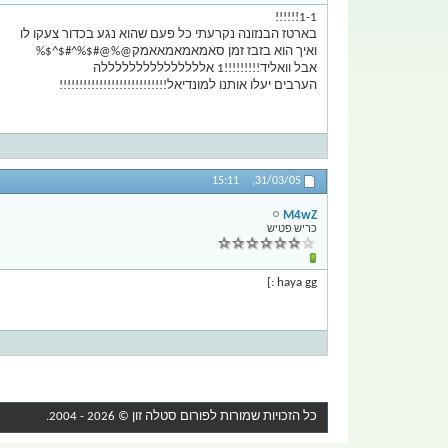
1-1!!!!!!
בארטז הבנזונה נקרעתי כל פעם שהוא נגע בכדור צעקו לו
ואיך הוא בזבז זמן סאמאמאמאאמק@%@#$%^#$^$%
אבל וואליד!!!!!!!!!1 אלללללללללללללללה
הערבים יעלו אותנו למונדיאל!!!!!!!!!!!!!!!!!!!!!!!!!!!
15:11
31/03/05,
M4wZ
כריש פטיש
haya gg :]
כל הזכויות שמורות לפורום
סטלה זון
© 2026 - 2004.