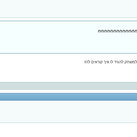
חחחחחחחחחחחחח
למשחק להגיד לו איך קוראים להז