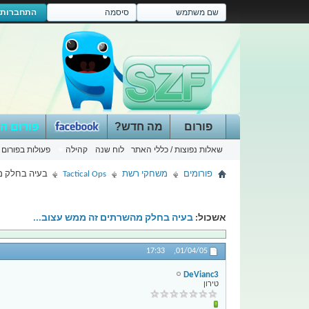
התחברות
פורום
מה חדש?
פורום ה
שאלות נפוצות / כללי האתר
לוח שנה
קהילה
פעולות בפורום
פורומים
משחקי רשת
Tactical Ops
בעיה בחלק מ
אשכול:
בעיה בחלק מהשרתים זה ממש עצוב...
17:33
01/04/05,
DeVianc3
טירון