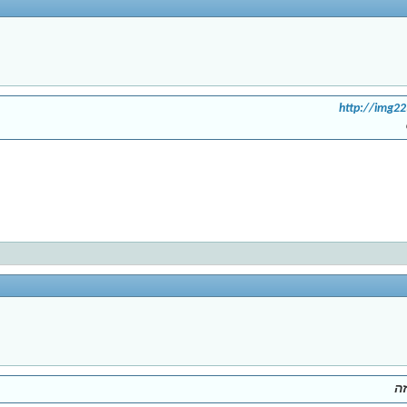
http://img2
ה