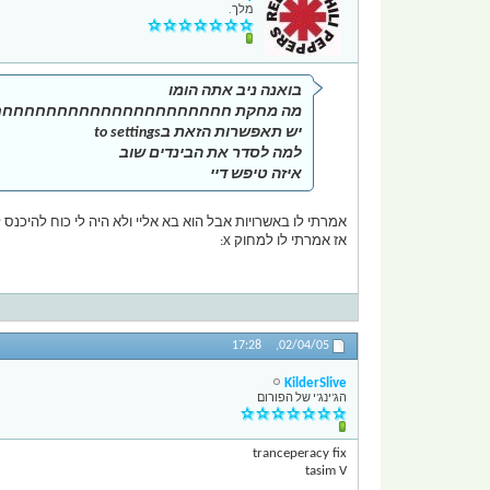
מלך.
בואנה ניב אתה הומו
מה מחקת חחחחחחחחחחחחחחחחחחחחח
יש תאפשרות הזאת בto settings
למה לסדר את הבינדים שוב
איזה טיפש דיי
אמרתי לו באשרויות אבל הוא בא אליי ולא היה לי כוח להיכנס 
אז אמרתי לו למחוק X:
17:28
02/04/05,
KilderSlive
הג'ינג'י של הפורום
tranceperacy fix
tasim V