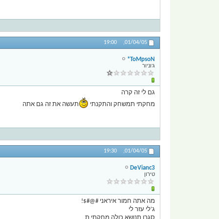
19:00
01/04/05,
ToMpsoN*
ג'וניור
גם לי זה קרה
מחקתי תמשחק והתקנתי
תעשה את זה גם אתה
19:30
01/04/05,
DeVianc3
טירון
מה אתה חמור איראני #@#$!
ג'לי עזר לי
סגרו תנושא כולה מחקתי ת