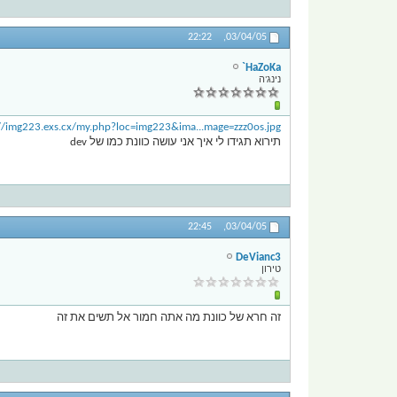
22:22
03/04/05,
HaZoKa`
נינג'ה
//img223.exs.cx/my.php?loc=img223&ima...mage=zzz0os.jpg
תירוא תגידו לי איך אני עושה כוונת כמו של dev
22:45
03/04/05,
DeVianc3
טירון
זה חרא של כוונת מה אתה חמור אל תשים את זה