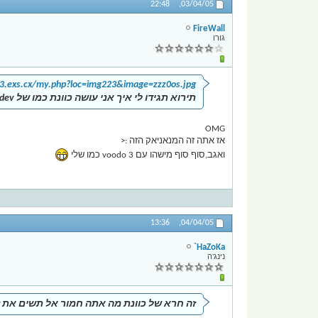
22:48
03/04/05,
FireWall
גורו
23.exs.cx/my.php?loc=img223&image=zzz0os.jpg
תירוא תגידו לי איך אני עושה כוונת כמו של dev
OMG
אז אתה זה המנאניאק הזה :<
ואגב,סוף סוף מישהו עם voodo 3 כמו שלי
13:36
04/04/05,
HaZoKa`
נינג'ה
זה חרא של כוונת מה אתה חמור אל תשים את ז