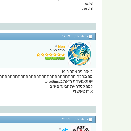
to.ini
user.ini
19:52
01/04/05,
Idan
מנהל ראשי
בואנה ניב אתה הומו
מה מחקת חחחחחחחחחחחחחחחחחחחחחחחחחחחחח
יש תאפשרות הזאת בto settings
למה לסדר את הבינדים שוב
איזה טיפש דיי
20:31
01/04/05,
Joly