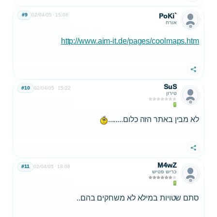
#9
02/04/05
15:08
PoKi`
אורח
http://www.aim-it.de/pages/coolmaps.htm
שתף
SuS
#10
02/04/05
15:22
טירון
לא מבין באתר הזה כלום........
שתף
M4wZ
#11
02/04/05
18:08
כריש פטיש
סתם שטויות במילא לא משחקים בהם..