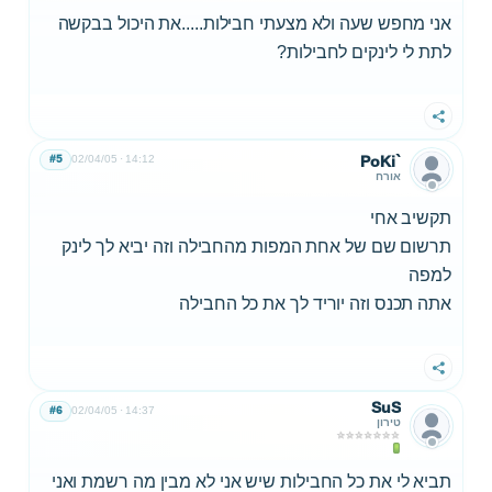
אני מחפש שעה ולא מצעתי חבילות.....את היכול בבקשה
לתת לי לינקים לחבילות?
שתף
#5
02/04/05
14:12
PoKi`
אורח
תקשיב אחי
תרשום שם של אחת המפות מהחבילה וזה יביא לך לינק
למפה
אתה תכנס וזה יוריד לך את כל החבילה
שתף
SuS
#6
02/04/05
14:37
טירון
תביא לי את כל החבילות שיש אני לא מבין מה רשמת ואני