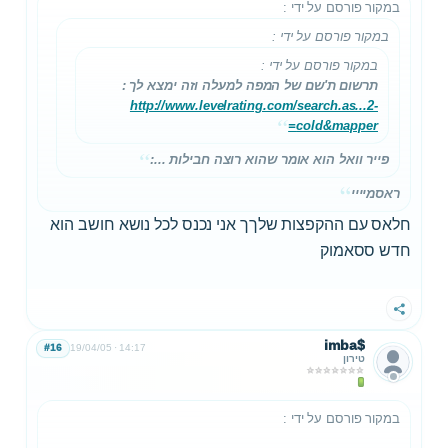
במקור פורסם על ידי
:
במקור פורסם על ידי
:
במקור פורסם על ידי
:
תרשום ת'שם של המפה למעלה וזה ימצא לך :
http://www.levelrating.com/search.as...2-
cold&mapper=
פייר וואל הוא אומר שהוא רוצה חבילות ...:
ראסמיייי
חלאס עם ההקפצות שלךך אני נכנס לכל נושא חושב הוא
חדש ססאמוק
שתף
imba$
#16
19/04/05
14:17
טירון
במקור פורסם על ידי
: