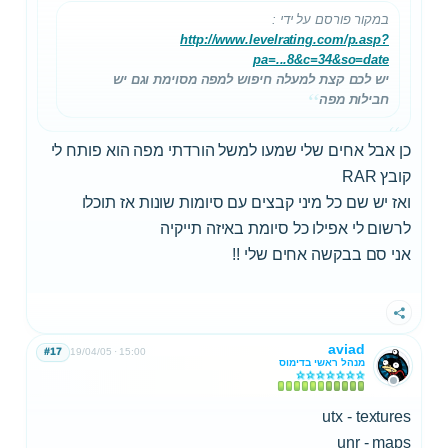
במקור פורסם על ידי
:
http://www.levelrating.com/p.asp?
pa=...8&c=34&so=date
יש לכם קצת למעלה חיפוש למפה מסוימת וגם יש
חבילות מפה
כן אבל אחים שלי שמעו למשל הורדתי מפה הוא פותח לי
קובץ RAR
ואז יש שם כל מיני קבצים עם סיומות שונות אז תוכלו
לרשום לי אפילו כל סיומת באיזה תייקיה
אני סם בבקשה אחים שלי !!
שתף
aviad
#17
19/04/05
15:00
מנהל ראשי בדימוס
utx - textures
unr - maps