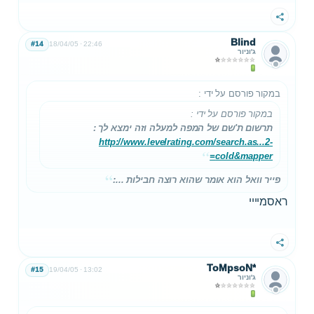
שתף
Blind
#14
18/04/05
22:46
ג'וניור
במקור פורסם על ידי
:
במקור פורסם על ידי
:
תרשום ת'שם של המפה למעלה וזה ימצא לך :
http://www.levelrating.com/search.as...2-
cold&mapper=
פייר וואל הוא אומר שהוא רוצה חבילות ...:
ראסמיייי
שתף
ToMpsoN*
#15
19/04/05
13:02
ג'וניור