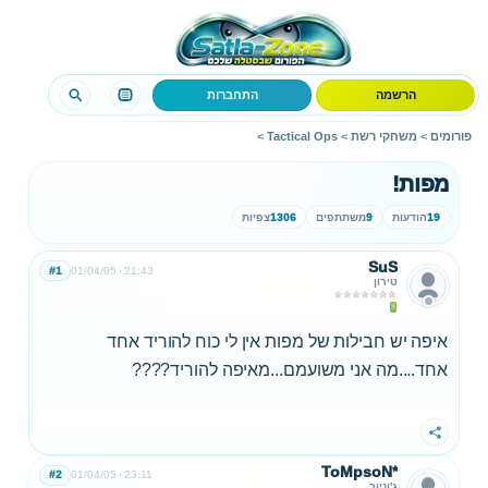
הרשמה
התחברות
פורומים
>
משחקי רשת
>
Tactical Ops
>
מפות!
19
הודעות
9
משתתפים
1306
צפיות
SuS
#1
01/04/05
21:43
טירון
איפה יש חבילות של מפות אין לי כוח להוריד אחד
אחד....מה אני משועמם...מאיפה להוריד????
שתף
ToMpsoN*
#2
01/04/05
23:11
ג'וניור