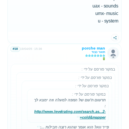
uax - sounds
umx- music
u - system
שתף
porche man
#18
19/04/05
15:36
תואר כבוד
במקור פורסם על ידי
:
במקור פורסם על ידי
:
במקור פורסם על ידי
:
במקור פורסם על ידי
:
תרשום ת'שם של המפה למעלה וזה ימצא לך
:
http://www.levelrating.com/search.as...2-
cold&mapper=
פייר וואל הוא אומר שהוא רוצה חבילות ...: