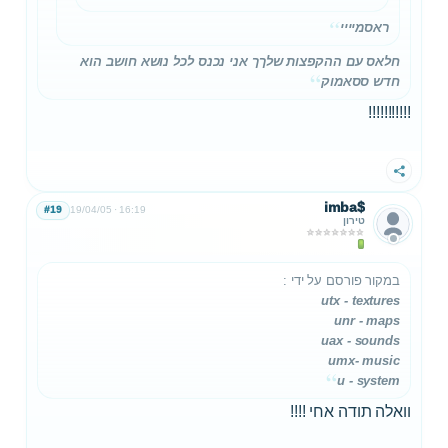
ראסמיייי
חלאס עם ההקפצות שלךך אני נכנס לכל נושא חושב הוא
חדש ססאמוק
!!!!!!!!!!!
שתף
imba$
#19
19/04/05
16:19
טירון
במקור פורסם על ידי
:
utx - textures
unr - maps
uax - sounds
umx- music
u - system
וואלה תודה אחי !!!!