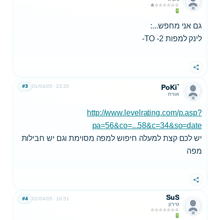
גם אני מחפש...:
לינק למפות TO -2-
שתף
#3
01/04/05
23:20
PoKi`
אורח
http://www.levelrating.com/p.asp?
pa=56&co=...58&c=34&so=date
יש לכם קצת למעלה חיפוש למפה מסוימת וגם יש חבילות
מפה
שתף
SuS
#4
02/04/05
10:51
טירון