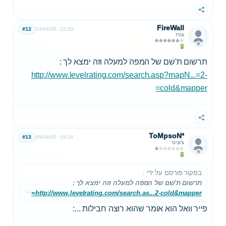
שתף
FireWall
#12
03/04/05
22:50
גורו
תרשום ת'שם של המפה למעלה וזה ימצא לך :
http://www.levelrating.com/search.asp?mapN...=2-
cold&mapper=
שתף
ToMpsoN*
#13
05/04/05
19:16
ג'וניור
במקור פורסם על ידי
:
תרשום ת'שם של המפה למעלה וזה ימצא לך :
http://www.levelrating.com/search.as...2-cold&mapper=
פייר וואל הוא אומר שהוא רוצה חבילות ...: