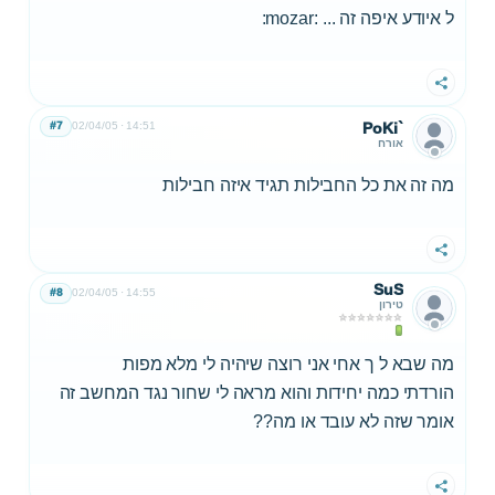
ל איודע איפה זה ... :mozar:
שתף
#7
02/04/05
14:51
PoKi`
אורח
מה זה את כל החבילות תגיד איזה חבילות
שתף
SuS
#8
02/04/05
14:55
טירון
מה שבא ל ך אחי אני רוצה שיהיה לי מלא מפות
הורדתי כמה יחידות והוא מראה לי שחור נגד המחשב זה
אומר שזה לא עובד או מה??
שתף