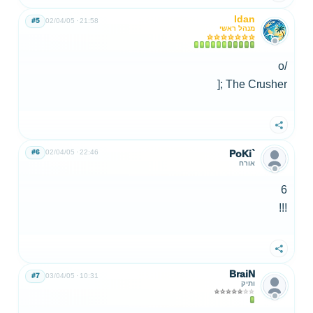
Idan
#5
02/04/05
21:58
מנהל ראשי
/o
The Crusher ;[
שתף
#6
02/04/05
22:46
PoKi`
אורח
6
!!!
שתף
BraiN
#7
03/04/05
10:31
ותיק