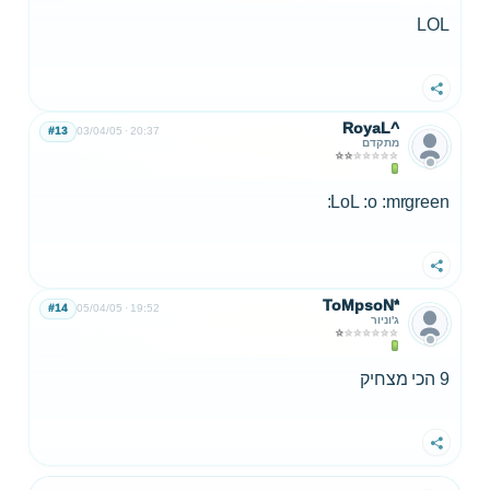
LOL
שתף
RoyaL^
#13
03/04/05
20:37
מתקדם
LoL :o :mrgreen:
שתף
ToMpsoN*
#14
05/04/05
19:52
ג'וניור
9 הכי מצחיק
שתף