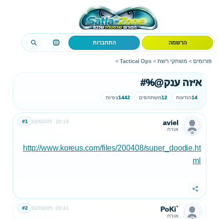
הרשמה
התחברות
פורומים
>
משחקי רשת
>
Tactical Ops
>
איזה ענק@%#
14
הודעות
12
משתתפים
1442
צפיות
#1
02/04/05
20:19
aviel
אורח
http://www.koreus.com/files/200408/super_doodie.ht
ml
שתף
#2
02/04/05
20:41
PoKi`
אורח