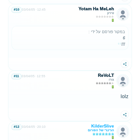
Yotam Ha MeLeh
#10
03/04/05
12:45
טירון
במקור פורסם על ידי
:
6
!!!
שתף
ReVoLT
#11
03/04/05
12:55
גורו
lolz
שתף
KilderSlive
#12
03/04/05
20:10
הג'ינג'י של הפורום