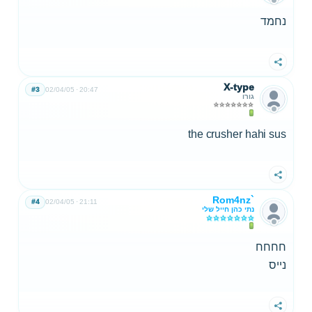
נחמד
שתף
X-type
#3
02/04/05
20:47
גורו
the crusher hahi sus
שתף
Rom4nz`
#4
02/04/05
21:11
נתי כהן חייל שלי
חחחח
נייס
שתף