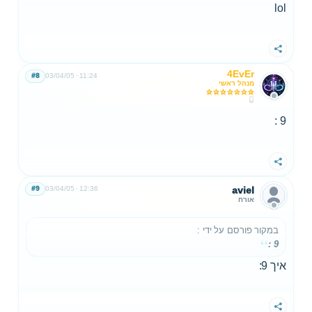
lol
שתף
4EvEr
#8
03/04/05
11:24
מנהל ראשי
9 :
שתף
#9
03/04/05
12:36
aviel
אורח
במקור פורסם על ידי
:
9 :
איך 9:
שתף