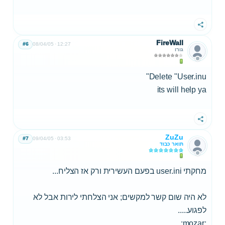
שתף
FireWall
#6
08/04/05
12:27
גורו
Delete "User.inu"
its will help ya
שתף
ZuZu
#7
09/04/05
03:53
תואר כבוד
מחקתי user.ini בפעם העשירית ורק אז הצליח...
לא היה שום קשר למקשים; אני הצלחתי לירות אבל לא
לפגוע.....
:mozar: