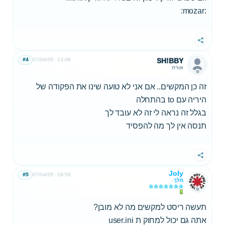
:mozar:
שתף
#4
07/04/05
13:08
SH!BBY
אורח
זה כן המקשים.. אם אני לא טועה שינו את הפקודה של
היריה עם to בהתחלה
בגלל זה נראה לי זה לא עובד לך
תנסה אין לך מה להפסיד
שתף
Joly
#5
07/04/05
19:56
מלך.
תעשה ריסט למקשים מה לא מובן?
אתה גם יכול למחוק ת user.ini