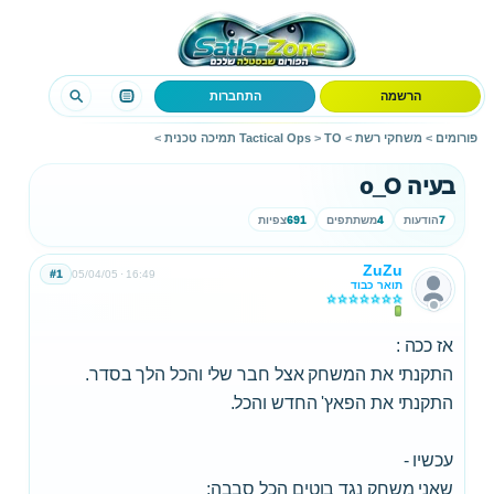
הרשמה
התחברות
פורומים
>
משחקי רשת
>
TO תמיכה טכנית
>
Tactical Ops
>
בעיה o_O
7
הודעות
4
משתתפים
691
צפיות
ZuZu
#1
05/04/05
16:49
תואר כבוד
אז ככה :
התקנתי את המשחק אצל חבר שלי והכל הלך בסדר.
התקנתי את הפאץ' החדש והכל.
עכשיו -
שאני משחק נגד בוטים הכל סבבה;