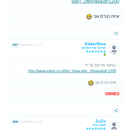
site=...0things&id=1200
איזה הורס אני
שתף
KilderSlive
#17
12/01/05
21:17
הג'ינג'י של הפורום
במקור פורסם על ידי
:
http://www.jokes.co.il/list_show.php...things&id=1200
איזה הורס אני
OWNED
שתף
ZuZu
#18
12/01/05
21:25
תואר כבוד