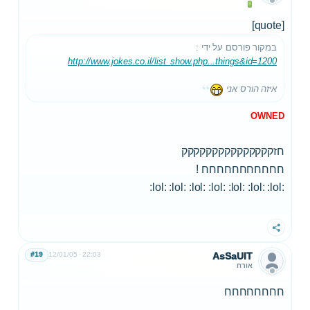
[quote]
במקור פורסם על ידי
:
http://www.jokes.co.il/list_show.php...things&id=1200
איזה הורס אני
OWNED
חזקקקקקקקקקקקקקקק
חחחחחחחחחחח !
:lol: :lol: :lol: :lol: :lol: :lol: :lol:
שתף
#19
12/01/05
22:03
AsSaUlT
אורח
חחחחחחחח