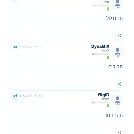
טירון
חחח לול
שתף
DynaMiX
#3
22/12/04
23:35
ג'וניור
חביבים
שתף
BigiD
#4
23/12/04
07:35
ג'וניור
חהחהחה
שתף