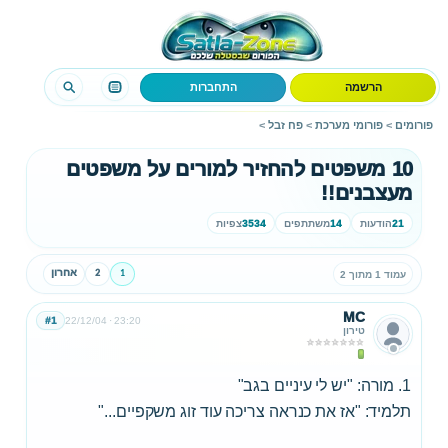
הרשמה
התחברות
פורומים
>
פורומי מערכת
>
פח זבל
>
10 משפטים להחזיר למורים על משפטים
מעצבנים!!
21
הודעות
14
משתתפים
3534
צפיות
1
2
אחרון
עמוד 1 מתוך 2
MC
#1
22/12/04
23:20
טירון
1. מורה: "יש לי עיניים בגב"
תלמיד: "אז את כנראה צריכה עוד זוג משקפיים..."