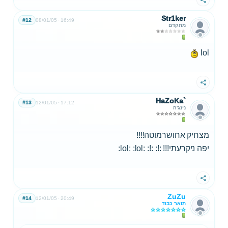
שתף
Str1ker
#12
08/01/05
16:49
מתקדם
lol
שתף
HaZoKa`
#13
12/01/05
17:12
נינג'ה
מצחיק אחושרמוטה!!!!
יפה ניקרעתי!!! :!: :!: :lol: :lol:
שתף
ZuZu
#14
12/01/05
20:49
תואר כבוד