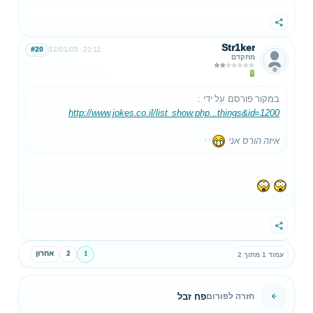
שתף
Str1ker
#20
12/01/05
22:11
מתקדם
במקור פורסם על ידי
:
http://www.jokes.co.il/list_show.php...things&id=1200
איזה הורס אני
שתף
1
2
אחרון
עמוד 1 מתוך 2
פח זבל
חזרה לפורום