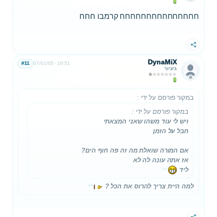
חחחחחחחחחחחחחחח קרמבו חחח
שתף
DynaMiX
#11
07/01/05
19:51
ג'וניור
במקור פורסם על ידי
:
במקור פורסם על ידי
:
ויש לי עוד משהו שאני המצאתי
חבל על הזמן
אם המורה שואלת מה זה פה חוף הים?
אז אתה עונה לה לא
ליד
למה היית צריך להרוס את הכל ?