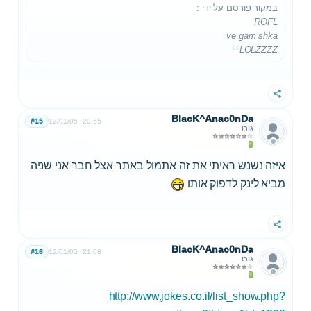
במקור פורסם על ידי
:
ROFL
ve gam shka
LOLZZZZ
שתף
BlacK^Anac0nDa
#15
12/01/05
20:55
גורו
איזה נשנש ראיתי את זה אתמול באתר אצל חבר אני שניה
מביא לינק לדפוק אותו
שתף
BlacK^Anac0nDa
#16
12/01/05
21:08
גורו
http://www.jokes.co.il/list_show.php?