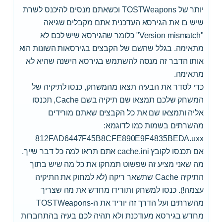
יותר של TOSTWeapons וכשאתם מנסים להיכנס לשרת
שיש בו את הגירסא העדכנית אתם מקבלים שגיאה
"Version mismatch" כלומר שהגירסא שיש לכם לא
מתאימה. בגלל שהשם של הקבצים בגירסאות השונות הוא
אותו הדבר זה מנסה להשתמש בגירסא הישנה שהיא לא
מתאימה.
כדי לסדר את הבעיה תצאו מהמשחק, כנסו לתיקיה של
המשחק שלכם תמצאו שם תיקיה בשם Cache, תכנסו
אליה ותמצאו שם את כל הקבצים שאתם מורידים
מהשרתים בשמות כמו לדוגמא:
812FAD6447F45B8CFE890E9F4835BEDA.uxx
אם תכנסו לקובץ cache.ini אתם תראו למה כל דבר שייך.
מה שאני מציע זה שפשוט תמחקו את כל מה שיש בתוך
התיקיה Cache שתשאר ריקה (לא למחוק את התיקיה
עצמה!). כנסו למשחק ותורידו מחדש את מה שצריך
מהשרתים ועל הדרך זה יוריד את ה-TOSTWeapons
מחדש בגירסא מעודכנת ולא תהיה לכם בעיה בהתחברות