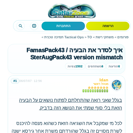
הרשמה
התחברות
פורומים
>
משחקי רשת
>
TO תמיכה טכנית
>
Tactical Ops
>
איך לסדר את הבעיה FamasPack43 /
SterAugPack43 version mismatch
6
הודעות
6
משתתפים
1502
צפיות
Idan
#1
06/07/07
12:56
מנהל ראשי
בגלל שאני רואה שהתחלתם לפתוח נושאים על הבעיה
הזאת בלי סוף שמתי את הנושא הזה בדביק.
לכל מי שמקבל את השגיאה הזאת כשהוא מנסה להיכנס
לשרת מסויים זה בגלל שהורדתם משרת אחר גירסא ישנה