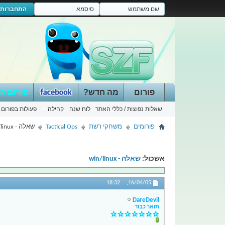
התחברות
פורום
מה חדש?
פורום ה
שאלות נפוצות / כללי האתר
לוח שנה
קהילה
פעולות בפורום
פורומים
משחקי רשת
Tactical Ops
שאלה - win/linux
אשכול:
שאלה - win/linux
18:32
16/04/05,
DareDevil
תואר כבוד