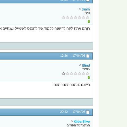
Skam
טירון
רותם אתה לקח לך שנה ללמוד איך להכנס לאימייל ושנתיים איך
12:26
17/04/05,
Blind
ג'וניור
ריינננננננהההההההההה
20:52
17/04/05,
KilderSlive
הג'ינג'י של הפורום