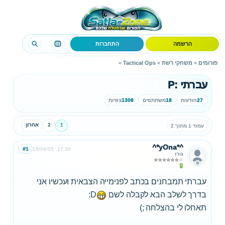
הרשמה
התחברות
פורומים
>
משחקי רשת
>
Tactical Ops
>
עברתי :P
27
הודעות
18
משתתפים
1308
צפיות
1
2
אחרון
עמוד 1 מתוך 2
^*yOna*^
#1
19/04/05
17:39
גורו
עברתי תמבחנים בכתב לפנימייה הצבאית ועכשיו אני
בדרך לשלב הבא לקבלה לשם
D:
תאחלו לי בהצלחה ;)