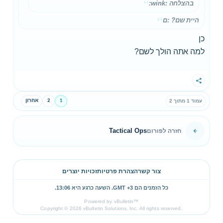
בהצלחה :wink:
היית שם? :ם
כן
למה אתה הולך לשם?
שתף
1
2
אחרון
עמוד 1 מתוך 2
Tactical Ops
חזרה לפורום
צור קשר
הצהרת פרטיות
זכויות יוצרים
כל הזמנים הם GMT +3. השעה כרגע היא
13:06
.
Powered by vBulletin™
Copyright © 2026 vBulletin Solutions, Inc. All rights reserved.