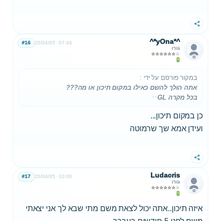
שתף
^*yOna*^
#16
20/04/05
07:46
גורו
במקור פורסם על ידי
:
אתה הולך להשם כאילו במקום תיכון או מה???
בכל מקרה GL
כן במקום תיכון...
ועידן אמא שך שרמוטה
שתף
Ludacris
#17
20/04/05
10:00
גורו
איזה תיכון..אתה יכול לצאת משם מתי שבא לך אני יצאתי