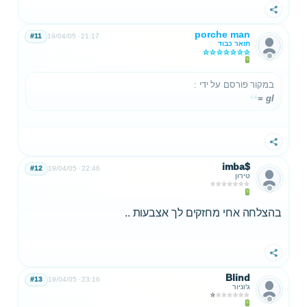
שתף
porche man
#11
19/04/05
21:17
תואר כבוד
במקור פורסם על ידי
:
gl =
שתף
imba$
#12
19/04/05
22:46
טירון
בהצלחה אחי מחזקים לך אצבעות ..
שתף
Blind
#13
19/04/05
23:16
ג'וניור