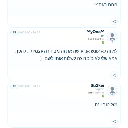
חחח ראסמי....
שתף
^*yOna*^
#7
19/04/05
20:17
גורו
לא זה לא עונש אני עושה את זה מבחירה עצמית... להפך,
אמא שלי לא כ"כ רוצה לשלוח אותי לשם. :[
שתף
Str1ker
#8
19/04/05
20:19
מתקדם
מזל טוב יונה
שתף