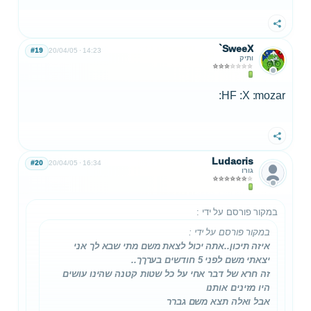
שתף
`SweeX
#19
20/04/05
14:23
ותיק
HF :X :mozar:
שתף
Ludacris
#20
20/04/05
16:34
גורו
במקור פורסם על ידי
:
במקור פורסם על ידי
:
איזה תיכון..אתה יכול לצאת משם מתי שבא לך אני
יצאתי משם לפני 5 חודשים בערךך..
זה חרא של דבר אחי על כל שטות קטנה שהינו עושים
היו מזינים אותנו
אבל ואלה תצא משם גברר