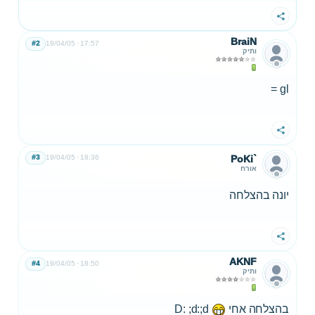
שתף
BraiN
#2
19/04/05
17:57
ותיק
gl =
שתף
#3
19/04/05
18:36
PoKi`
אורח
יונה בהצלחה
שתף
AKNF
#4
19/04/05
18:50
ותיק
בהצלחה אחי
D: ;d:;d