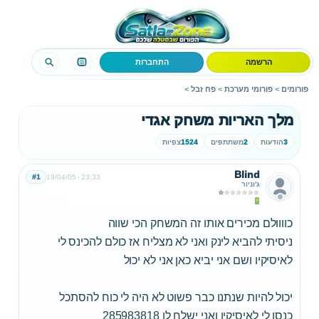
הרשמה
התחברות
פורומים
>
פורומי מערכת
>
פח זבל
>
מלך האריות משחק אגדי
3
הודעות
2
משתתפים
1524
צפיות
Blind
#1
19/04/05
23:33
ג'וניור
כוווולם מכירים אותו זה המשחק הכי שווה
ניסיתי להביא לינק ואני לא מצליח אז כולם להכינס לי
לאיסיקיו ושם אני יביא כאן אני לא יכול
יכול להיות שנתנו כבר פשוט לא היה לי כוח להסתכל
כנסו לי לאיסיקיו ואני ישלח לו 285983818