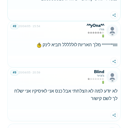
שתף
^*yOna*^
#2
20/04/05
15:54
גורו
וווויייייייייי מלך האריות לוללללל תביא לינק
שתף
Blind
#3
20/04/05
20:59
ג'וניור
לא יודע למה לא הצלחתי אבל כנס אני לאיסיקיו אני ישלח
לך לשם קישור
שתף