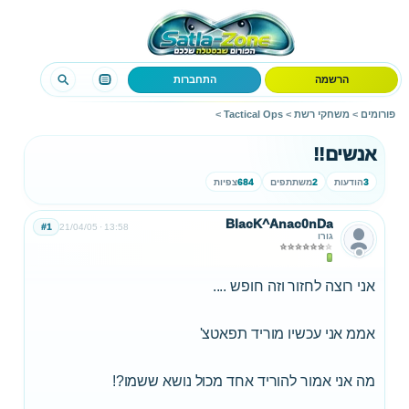
הרשמה
התחברות
פורומים
>
משחקי רשת
>
Tactical Ops
>
אנשים!!
3
הודעות
2
משתתפים
684
צפיות
BlacK^Anac0nDa
#1
21/04/05
13:58
גורו
אני רוצה לחזור וזה חופש ....
אממ אני עכשיו מוריד תפאטצ'
מה אני אמור להוריד אחד מכול נושא ששמו?!