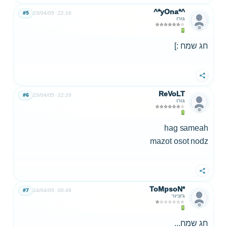
^*yOna*^
#5
23/04/05
22:16
גורו
חג שמח :]
שתף
ReVoLT
#6
23/04/05
22:20
גורו
hag sameah
mazot osot nodz
שתף
ToMpsoN*
#7
24/04/05
00:49
ג'וניור
חג שמח...