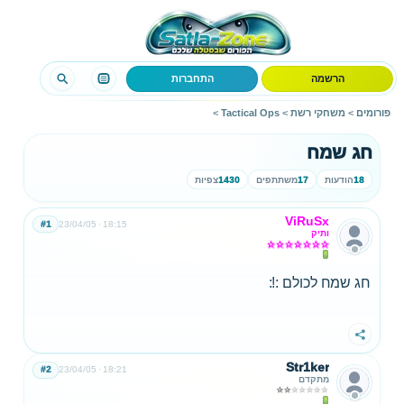
הרשמה
התחברות
פורומים
>
משחקי רשת
>
Tactical Ops
>
חג שמח
18
הודעות
17
משתתפים
1430
צפיות
ViRuSx
#1
23/04/05
18:15
ותיק
חג שמח לכולם :!:
שתף
Str1ker
#2
23/04/05
18:21
מתקדם