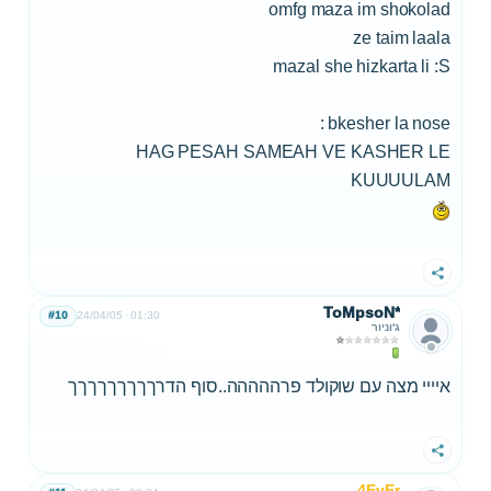
omfg maza im shokolad
ze taim laala
mazal she hizkarta li :S
bkesher la nose :
HAG PESAH SAMEAH VE KASHER LE
KUUUULAM
שתף
ToMpsoN*
#10
24/04/05
01:30
ג'וניור
איייי מצה עם שוקולד פרההההה..סוף הדרךךךךךךךךך
שתף
4EvEr