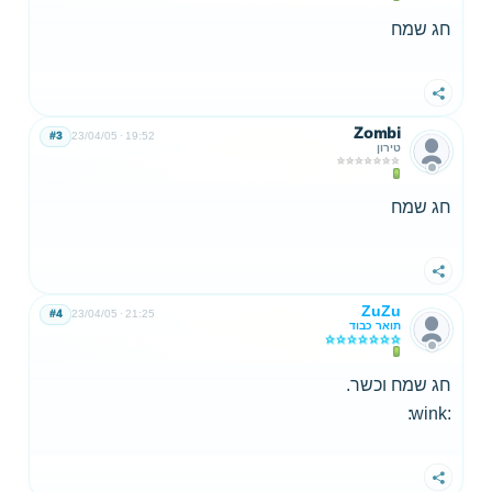
חג שמח
שתף
Zombi
#3
23/04/05
19:52
טירון
חג שמח
שתף
ZuZu
#4
23/04/05
21:25
תואר כבוד
חג שמח וכשר.
:wink:
שתף