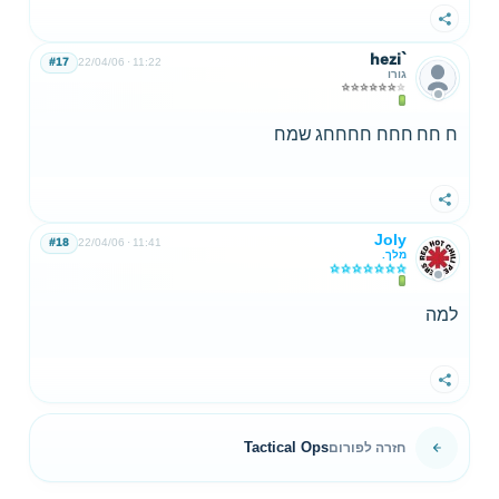
שתף
hezi`
#17
22/04/06
11:22
גורו
ח חח חחח חחחחג שמח
שתף
Joly
#18
22/04/06
11:41
מלך.
למה
שתף
Tactical Ops
חזרה לפורום