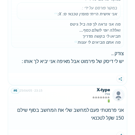
במקור פורסם על ידי
:
אני אישית הייתי מזמין טכנאי ס: X:
מה אני נראה לך פה ביל גיטס
ואללה יופי לשלם כסף...
תביאו לי בקשה מדריך
מה אתם מביאים לי עצות
צודק ..
יש לי דיסק של פירמוט אבל מאיפה אני יביא לך אותו :
שתף
X-type
#6
25/04/05
23:15
גורו
אני פרמטתי פעם למחשב שלי את המחשב בסוף שילם
150 שקל לטכנאי