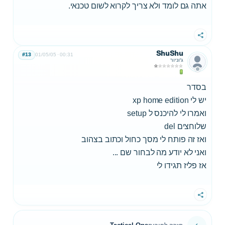
אתה גם לומד ולא צריך לקרוא לשום טכנאי.
שתף
ShuShu
#13
01/05/05
00:31
ג'וניור
בסדר
יש לי xp home edition
ואמרו לי להיכנס ל setup
שלוחצים del
ואז זה פותח לי מסך כחול וכתוב בצהוב
ואני לא יודע מה לבחור שם ...
אז פליז תגידו לי
שתף