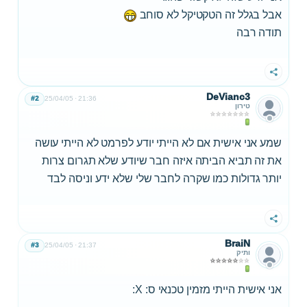
אבל בגלל זה הטקטיקל לא סוחב
תודה רבה
שתף
DeVianc3
#2
25/04/05
21:36
טירון
שמע אני אישית אם לא הייתי יודע לפרמט לא הייתי עושה
את זה תביא הביתה איזה חבר שיודע שלא תגרום צרות
יותר גדולות כמו שקרה לחבר שלי שלא ידע וניסה לבד
שתף
BraiN
#3
25/04/05
21:37
ותיק
אני אישית הייתי מזמין טכנאי ס: X: