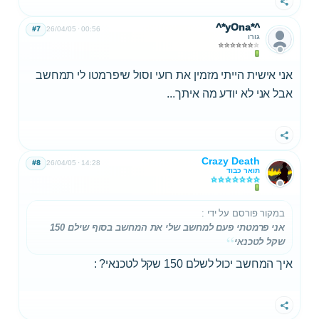
שתף
^*yOna*^
#7
26/04/05
00:56
גורו
אני אישית הייתי מזמין את רועי וסול שיפרמטו לי תמחשב
אבל אני לא יודע מה איתך...
שתף
Crazy Death
#8
26/04/05
14:28
תואר כבוד
במקור פורסם על ידי
:
אני פרמטתי פעם למחשב שלי את המחשב בסוף שילם 150
שקל לטכנאי
איך המחשב יכול לשלם 150 שקל לטכנאי? :
שתף