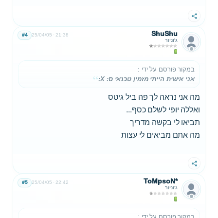
שתף
ShuShu
#4
25/04/05
21:38
ג'וניור
במקור פורסם על ידי
:
אני אישית הייתי מזמין טכנאי ס: X:
מה אני נראה לך פה ביל גיטס
ואללה יופי לשלם כסף...
תביאו לי בקשה מדריך
מה אתם מביאים לי עצות
שתף
ToMpsoN*
#5
25/04/05
22:42
ג'וניור
במקור פורסם על ידי
: