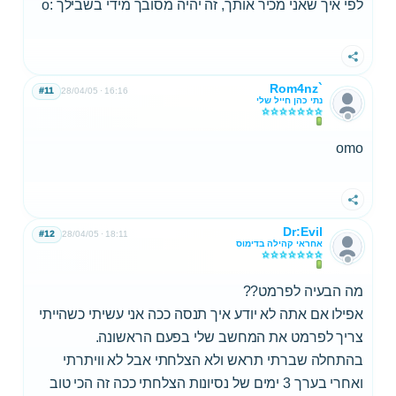
לפי איך שאני מכיר אותך, זה יהיה מסובך מידי בשבילך :o
שתף
Rom4nz`
#11
28/04/05
16:16
נתי כהן חייל שלי
omo
שתף
Dr:Evil
#12
28/04/05
18:11
אחראי קהילה בדימוס
מה הבעיה לפרמט??
אפילו אם אתה לא יודע איך תנסה ככה אני עשיתי כשהייתי
צריך לפרמט את המחשב שלי בפעם הראשונה.
בהתחלה שברתי תראש ולא הצלחתי אבל לא וויתרתי
ואחרי בערך 3 ימים של נסיונות הצלחתי ככה זה הכי טוב