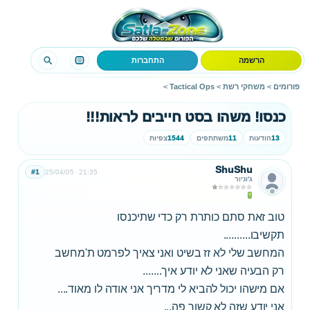
הרשמה
התחברות
פורומים
>
משחקי רשת
>
Tactical Ops
>
כנסו! משהו בסט חייבים לראות!!!
13
הודעות
11
משתתפים
1544
צפיות
ShuShu
#1
25/04/05
21:35
ג'וניור
טוב זאת סתם כותרת רק כדי שתיכנסו
תקשיבו..........
המחשב שלי לא זז בשיט ואני צאיך לפרמט ת'מחשב
רק הבעיה שאני לא יודע איך.......
אם מישהו יכול להביא לי מדריך אני אודה לו מאוד....
אני יודע שזה לא קשור פה...