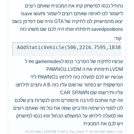
נתחיל כנסו למישחק קחו את המכונית שאתם רוצים
לישמור לכו לאיפה שאתם רוצים לישמור ותעשו save/
יצאו מהמישחק לכו לתיקיה של GTA והיה שם דפדפן בשם
savedpositions תיפתחו אותו היה לכם שם משהו כזה
קוד:
עכשיו לתיקיה של הסרבר כנסו לgamemodes ואז ל
LVDM תיפתחו את ה LVDM בPAWNO
ועכשיו יש לכם למעלה כזה לילחוץ בPAWNO ליד
המישקפת יש כפתור שרשום עליו כזה A B וחצים תילחצו
עליו ותירשמו שם CAR SPAWN
וזה יקח אותכם להרבה מיספרים זהים לנקודות ציון שלכם
לכו לסוף הרשימה ותדביקו שמה את כול מה שאתם רוצים
ואז למעלה לילחוץ על המשולש הכחול וזהו כנסו למישחק
ויש לכם את המכונית
נערך בפעם האחרונה על ידי
The_Davil
בתאריך
22/07/08
בשעה
01:03