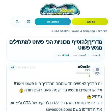
הרשמה
התחברות
פורומים
>
Pawno & Scripting
>
GTA SAMP
>
מדריך|להוסיף מכוניות הכי פשוט למתחילים
ממש פשוט
6
הודעות
5
משתתפים
2144
צפיות
oOor3n
#1
27/05/08
20:02
טירון
זה מדריך לאנשים חדשיםםם המדריך הוא פשוט מאוד!!
וקל אז תקשיבו ותעשו בדיוק מה שאני רושם תודה
נתחיל
רצוי ליפני התחלת המדריך ללכת לתיקיה של GTA ולימחוק
את ה דפדפן בשם savedpositions