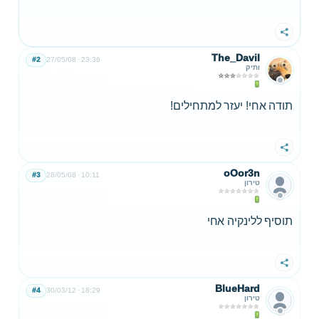
שתף
The_Davil
#2
27/05/08
23:36
ותיק
תודה אחי! יעזר למתחילים!
שתף
oOor3n
#3
28/05/08
10:11
טירון
תוסיף ללינקיה אחי
שתף
BlueHard
#4
30/03/12
18:29
טירון