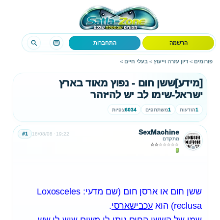
הרשמה
התחברות
פורומים
>
דיון עזרה וייעוץ
>
בעלי חיים
>
[מידע]ששן חום - נפוץ מאוד בארץ
ישראל-שימו לב יש להיזהר
1
הודעות
1
משתתפים
6034
צפיות
SexMachine
#1
18/08/08
19:22
מתקדם
ששן חום או ארסן חום (שם מדעי: Loxosceles
reclusa) הוא
עכביש
ארסי
.
שמו של הששן החום ניתן לו משום שיש לו שש