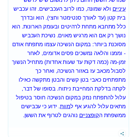
עיניים
ולא שמונה, כמו לרוב העכבישים. זהו עכביש
בית קטן (עד לאורך סנטימטר וחצי). הוא ובדרך
כלל מתחבא מתחת לרהיטים ובעומק הארונות. הוא
נושך רק אם הוא מרגיש מאוים. נשיכת העכביש
מסוכנת ביותר: במקום הנשיכה עצמו מתפתח אודם
- וממנו והלאה נמשכים פסים אדומים, לאחר
זמן-מה (כמה דקות עד שעות אחדות) מתחיל הנשוך
לסבול מכאב עז באזור הנשיכה, ואחר כך
מתפתחים כאבי בטן קשים והבטן מתקשה כאילו
לקתה בדלקת המחייבת ניתוח. בסופו של דבר,
עלול להתפתח נמק במקום הנשיכה חוסר בטיפול
מתאים עלול להגיע אף ל
מוות
. ידוע כי עכבישים
ממשפחת ה
קופצניים
נוהגים לטרוף את הששן.
שתף