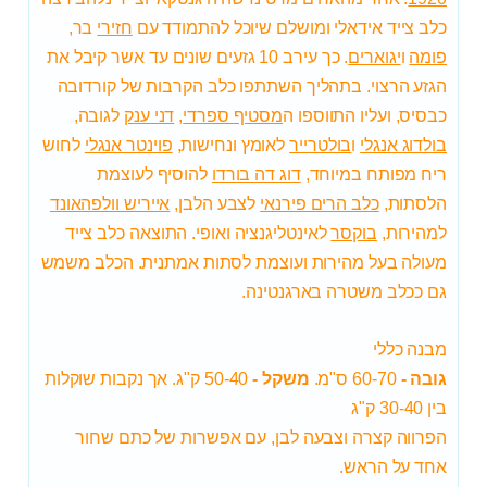
כלב צייד אידאלי ומושלם שיוכל להתמודד עם
חזירי
בר,
פומה
ו
יגוארים
. כך עירב 10 גזעים שונים עד אשר קיבל את
הגזע הרצוי. בתהליך השתתפו כלב הקרבות של קורדובה
כבסיס, ועליו התווספו ה
מסטיף ספרדי
,
דני ענק
לגובה,
בולדוג אנגלי
ו
בולטרייר
לאומץ ונחישות,
פוינטר אנגלי
לחוש
ריח מפותח במיוחד,
דוג דה בורדו
להוסיף לעוצמת
הלסתות,
כלב הרים פירנאי
לצבע הלבן,
אייריש וולפהאונד
למהירות,
בוקסר
לאינטליגנציה ואופי. התוצאה כלב צייד
מעולה בעל מהירות ועוצמת לסתות אמתנית. הכלב משמש
גם ככלב משטרה בארגנטינה.
מבנה כללי
גובה -
60-70 ס"מ.
משקל -
50-40 ק"ג. אך נקבות שוקלות
בין 30-40 ק"ג
הפרווה קצרה וצבעה לבן, עם אפשרות של כתם שחור
אחד על הראש.