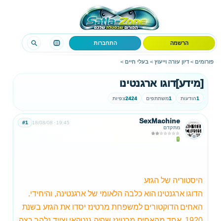
הרשמה
התחברות
פורומים
>
דיון עזרה וייעוץ
>
בעלי חיים
>
[מידע]דוגו ארגנטינו
1
הודעות
1
משתתפים
2424
צפיות
SexMachine
#1
18/08/08
19:45
מתקדם
היסטוריה של הגזע
הדוגו ארגנטינו הוא כלבה הלאומי של ארגנטינה, והיחידי.
האחים הדוקטורים למשפחת מרטינז יסדו את הגזע בשנת
1920
. אחד מהאחים מרטינז שהיה גנטקאי וצייד נלהב רצה