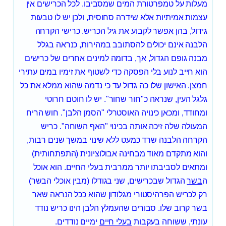
מעלות על טמפרטורת המים שמסביבו. לכל הכרישים אין
עצמות אמיתיות אלא שידרה סחוסית, ולכן יש לו טבעות
גידול, בהן אפשר לקבוע את גיל הכריש. כרישי הקרחה
הלבנה אינם יכולים להסתובב במהירות, כנראה בגלל
מבנה גופם הגדול, אך, בדומה למינים אחרים של כרישים
הוא חייב לנוע בלי הפסקה כדי לשטוף את זימיו במים עתירי
חמצן. האישון שלו כה גדול עד כי נדמה שהוא ממלא את כל
גלגל העין, שנראה כ"חור שחור". יש לו חוטם חרוטי
ומחודד, ומכאן כינויה האוסטרלי "הסמן הלבן". חוש הריח
המעולה שלה זיכה אותה בכינוי "האף השוחה". כריש
הקרחה הלבנה שרד כמעט ללא שינוי במשך שנים רבות,
והוא מתקדם מאוד מבחינה אבולוציונית (התפתחותית)
ומתאים לסביבתו יותר ממרבית בעלי החיים. הוא אוכל
ה
בשר
הגדול שבכרישים, שני בגודלו (מבין אוכלי הבשר)
רק לכריש הפרהיסטורי
מגלודון
שהוא ככל הנראה שאר
בשר קרוב שלו. סבורים שהעמלץ הלבן הינו כריש נודד
עונתי, ששוחה בעקבות
בעלי חיים
ימיים נודדים.