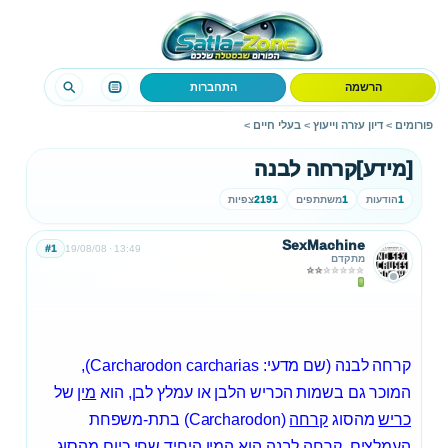
הרשמה
התחברות
פורומים
>
דיון עזרה וייעוץ
>
בעלי חיים
>
[מידע]קרחה לבנה
1
הודעות
1
משתתפים
2191
צפיות
SexMachine
#1
19/08/08
13:49
מתקדם
קרחה לבנה (שם מדעי: Carcharodon carcharias),
המוכר גם בשמות הכריש הלבן או עמלץ לבן, הוא
מין
של
כריש
מהסוג
קרחה
(Carcharodon) בתת-משפחת
ה
עמלצים
. קרחה לבנה הוא המין היחיד שחי כיום מהסוג