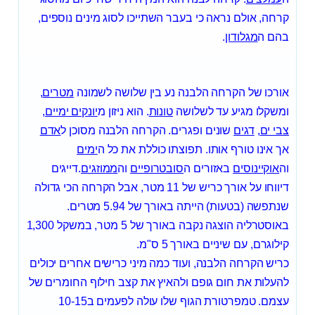
קרחה, אולם נראה כי בעבר השתייכו לסוג מינים נוספים,
בהם ה
מגלודון
.
אורכו של הקרחה הלבנה נע בין שלושה לשמונה
מטרים
,
ומשקלו מגיע עד לשלושה
טונות
. הוא ניזון מ
יונקים ימיים
,
צבי ים
,
דגים
שונים ופגרים. הקרחה הלבנה מסוכן ל
אדם
אך אינו טורף אותו. תפוצתו כוללת את כל ה
ימים
וה
אוקיינוסים
באזורים ה
סובטרופיים
וה
ממוזגים
.דייגים
דיווחו על אורך כריש של 11 מטר, אבל הקרחה הכי גדולה
שנתפשה (בטעות) הייתה באורך של 5.94 מטרים.
באוסטרליה הוצגה נקבה באורך של 5 מטר, במשקל 1,300
קילוגרם, עם שיניים באורך 5 ס"מ.
כריש הקרחה הלבנה, ועוד כמה מיני כרישים אחרים יכולים
להעלות את חום גופם ולהאיץ את קצב חילוף החומרים של
עצמם. טמפרטורת הגוף שלו עולה לפעמים ב10-15